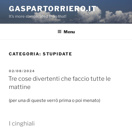
Salta
GASPARTORRIERO.IT
al
It's more complicated than that!
contenuto
Menu
CATEGORIA:
STUPIDATE
PUBBLICATO
02/08/2024
IL
Tre cose divertenti che faccio tutte le
mattine
(per una di queste verrò prima o poi menato)
I cinghiali