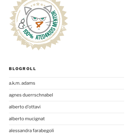
BLOGROLL
a.k.m. adams
agnes duerrschnabel
alberto d'ottavi
alberto mucignat
alessandra farabegoli