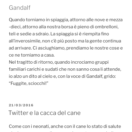
Gandalf
Quando torniamo in spiaggia, attorno alle nove e mezza
-dieci, attorno alla nostra borsa è pieno di ombrelloni,
teli e sedie a sdraio. La spiaggia si è riempita fino
all’inverosimile, non c’è più posto ma la gente continua
ad arrivare. Ci asciughiamo, prendiamo le nostre cose e
ce ne torniamo a casa.
Nel tragitto di ritorno, quando incrociamo gruppi
familiari carichi e sudati che non sanno cosa li attende,
io alzo un dito al cielo e, con la voce di Gandalf, grido:
“Fuggite, sciocchi!”
PUBBLICATO
21/03/2016
IL
Twitter e la cacca del cane
Come con i neonati, anche con il cane lo stato di salute