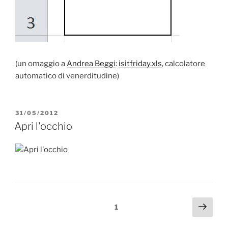
(un omaggio a
Andrea Beggi
:
isitfriday.xls
, calcolatore
automatico di venerditudine)
PUBBLICATO
31/05/2012
IL
Apri l'occhio
Paginazione
Pagi
Pagina
1
succ
degli