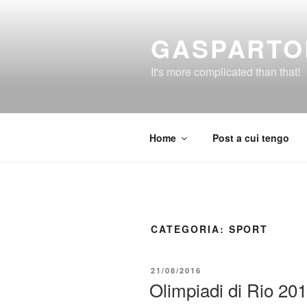
Salta
al
GASPARTO
contenuto
It's more complicated than that!
Home
Post a cui tengo
CATEGORIA:
SPORT
PUBBLICATO
21/08/2016
IL
Olimpiadi di Rio 20