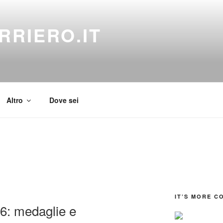
RRIERO.IT
Altro
Dove sei
IT’S MORE C
16: medaglie e