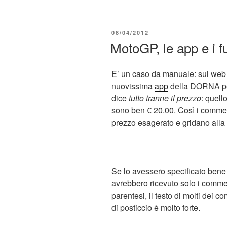
PUBBLICATO
08/04/2012
IL
MotoGP, le app e i fu
E’ un caso da manuale: sul web l’
nuovissima
app
della DORNA per
dice
tutto tranne il prezzo
: quell
sono ben € 20.00. Così i commen
prezzo esagerato e gridano alla 
Se lo avessero specificato bene 
avrebbero ricevuto solo i commen
parentesi, il testo di molti dei c
di posticcio è molto forte.