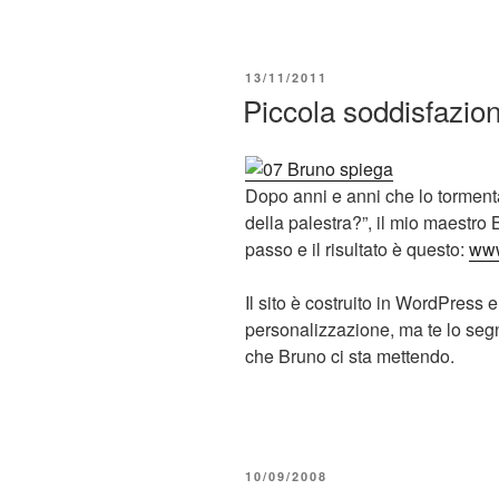
PUBBLICATO
13/11/2011
IL
Piccola soddisfazio
Dopo anni e anni che lo tormenta
della palestra?”, il mio maestro
passo e il risultato è questo:
www
Il sito è costruito in WordPress 
personalizzazione, ma te lo segn
che Bruno ci sta mettendo.
PUBBLICATO
10/09/2008
IL