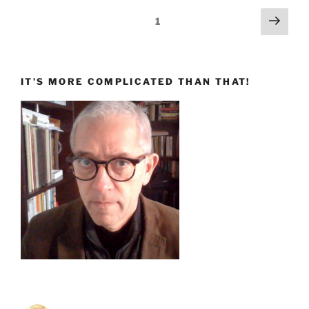
Paginazione
Pagi
Pagina
1
succ
degli
articoli
IT’S MORE COMPLICATED THAN THAT!