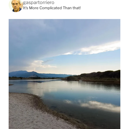
gaspartorriero
It's More Complicated Than that!