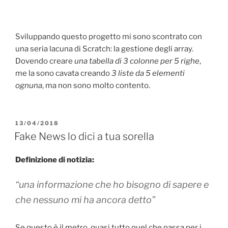
Sviluppando questo progetto mi sono scontrato con
una seria lacuna di Scratch: la gestione degli array.
Dovendo creare
una tabella di 3 colonne per 5 righe
,
me la sono cavata creando
3 liste da 5 elementi
ognuna
, ma non sono molto contento.
PUBBLICATO
13/04/2018
IL
Fake News lo dici a tua sorella
Definizione di notizia:
“una informazione che ho bisogno di sapere e
che nessuno mi ha ancora detto”
Se questo è il metro, quasi tutto quel che passa per i