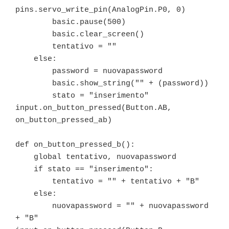
pins.servo_write_pin(AnalogPin.P0, 0)

        basic.pause(500)

        basic.clear_screen()

        tentativo = ""

    else:

        password = nuovapassword

        basic.show_string("" + (password))

        stato = "inserimento"

input.on_button_pressed(Button.AB, 
on_button_pressed_ab)

def on_button_pressed_b():

    global tentativo, nuovapassword

    if stato == "inserimento":

        tentativo = "" + tentativo + "B"

    else:

        nuovapassword = "" + nuovapassword 
+ "B"
