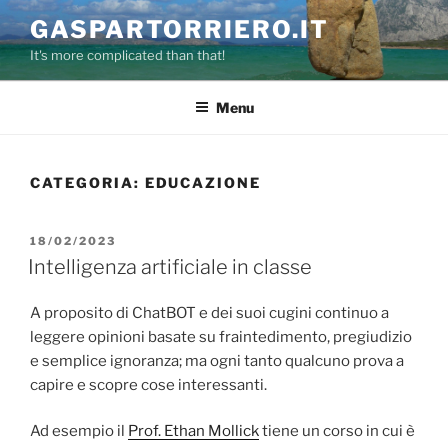
Salta
GASPARTORRIERO.IT
al
It's more complicated than that!
contenuto
Menu
CATEGORIA:
EDUCAZIONE
PUBBLICATO
18/02/2023
IL
Intelligenza artificiale in classe
A proposito di ChatBOT e dei suoi cugini continuo a
leggere opinioni basate su fraintedimento, pregiudizio
e semplice ignoranza; ma ogni tanto qualcuno prova a
capire e scopre cose interessanti.
Ad esempio il
Prof. Ethan Mollick
tiene un corso in cui è