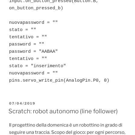
input.on_button_pressed(Button.B, 
on_button_pressed_b)

nuovapassword = ""

stato = ""

tentativo = ""

password = ""

password = "AABAA"

tentativo = ""

stato = "inserimento"

nuovapassword = ""

pins.servo_write_pin(AnalogPin.P0, 0)
PUBBLICATO
07/04/2019
IL
Scratch: robot autonomo (line follower)
Il progettino della domenica è un robottino in grado di
seguire una traccia. Scopo del gioco: per ogni percorso,