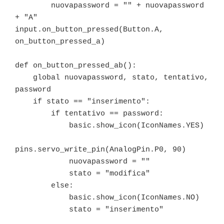
        nuovapassword = "" + nuovapassword 
+ "A"

input.on_button_pressed(Button.A, 
on_button_pressed_a)

def on_button_pressed_ab():

    global nuovapassword, stato, tentativo, 
password

    if stato == "inserimento":

        if tentativo == password:

            basic.show_icon(IconNames.YES)

pins.servo_write_pin(AnalogPin.P0, 90)

            nuovapassword = ""

            stato = "modifica"

        else:

            basic.show_icon(IconNames.NO)

            stato = "inserimento"
