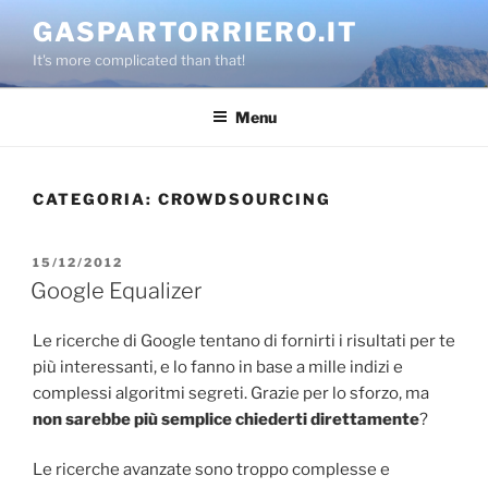
Salta
GASPARTORRIERO.IT
al
It's more complicated than that!
contenuto
Menu
CATEGORIA:
CROWDSOURCING
PUBBLICATO
15/12/2012
IL
Google Equalizer
Le ricerche di Google tentano di fornirti i risultati per te
più interessanti, e lo fanno in base a mille indizi e
complessi algoritmi segreti. Grazie per lo sforzo, ma
non sarebbe più semplice chiederti direttamente
?
Le ricerche avanzate sono troppo complesse e