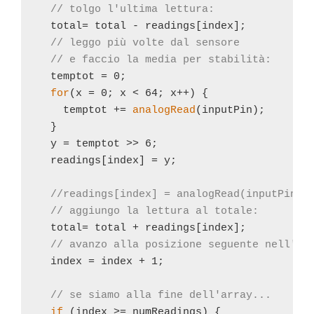
// tolgo l'ultima lettura:
  total= total - readings[index];         

// leggo più volte dal sensore
// e faccio la media per stabilità: 
  temptot = 0;

for
(x = 0; x < 64; x++) {

    temptot += 
analogRead
(inputPin);

  }

  y = temptot >> 6;

  readings[index] = y;

//readings[index] = analogRead(inputPin);
// aggiungo la lettura al totale:
  total= total + readings[index];       

// avanzo alla posizione seguente nell'ar
  index = index + 1;                    

// se siamo alla fine dell'array...
if
 (index >= numReadings) {              
