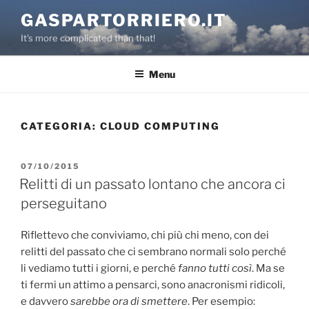
Salta
GASPARTORRIERO.IT
al
It's more complicated than that!
contenuto
Menu
CATEGORIA:
CLOUD COMPUTING
PUBBLICATO
07/10/2015
IL
Relitti di un passato lontano che ancora ci
perseguitano
Riflettevo che conviviamo, chi più chi meno, con dei
relitti del passato che ci sembrano normali solo perché
li vediamo tutti i giorni, e perché
fanno tutti così
. Ma se
ti fermi un attimo a pensarci, sono anacronismi ridicoli,
e davvero
sarebbe ora di smettere
. Per esempio: