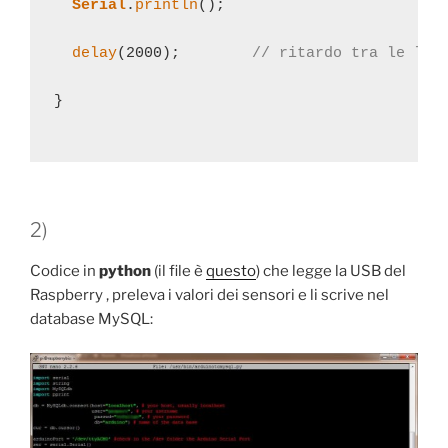
Serial
.
println
();

delay
(2000);        
// ritardo tra le let
}

2)
Codice in
python
(il file è
questo
) che legge la USB del
Raspberry , preleva i valori dei sensori e li scrive nel
database MySQL: