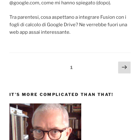
@google.com, come mi hanno spiegato (dopo).
Tra parentesi, cosa aspettano a integrare Fusion con i
fogli di calcolo di Google Drive? Ne verrebbe fuori una
web app assai interessante.
Paginazione
Pagi
Pagina
1
succ
degli
articoli
IT’S MORE COMPLICATED THAN THAT!