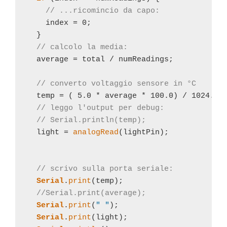
// ...ricomincio da capo: 
    index = 0;                           

  }

// calcolo la media:
  average = total / numReadings;

// converto voltaggio sensore in °C
  temp = ( 5.0 * average * 100.0) / 1024.0; 
// leggo l'output per debug:
// Serial.println(temp); 
  light = 
analogRead
(lightPin);

// scrivo sulla porta seriale:
Serial
.
print
(temp);

//Serial.print(average);
Serial
.
print
(
" "
);

Serial
.
print
(light);
