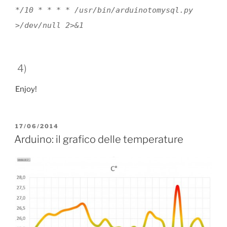
*/10 * * * * /usr/bin/arduinotomysql.py
>/dev/null 2>&1
4)
Enjoy!
PUBBLICATO
17/06/2014
IL
Arduino: il grafico delle temperature