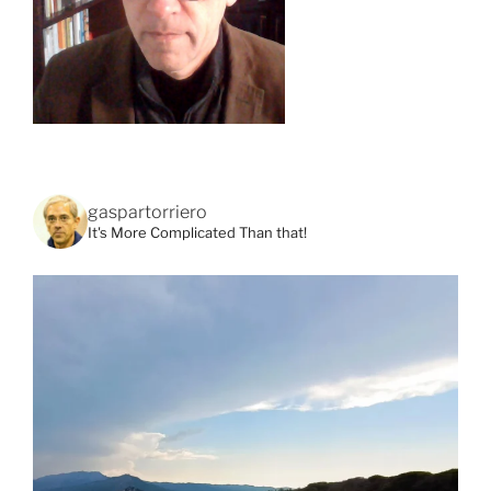
gaspartorriero
It's More Complicated Than that!