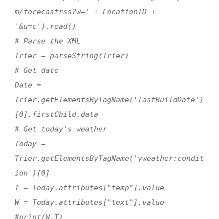
m/forecastrss?w=' + LocationID +
'&u=c').read()
# Parse the XML
Trier = parseString(Trier)
# Get date
Date =
Trier.getElementsByTagName('lastBuildDate')
[0].firstChild.data
# Get today's weather
Today =
Trier.getElementsByTagName('yweather:condit
ion')[0]
T = Today.attributes["temp"].value
W = Today.attributes["text"].value
#print(W,T)