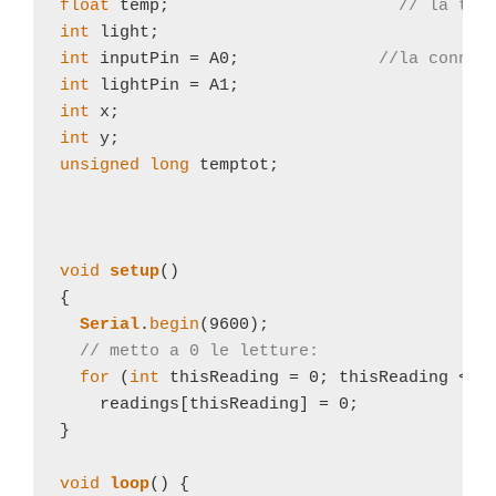
float
 temp;                       
// la tem
int
int
 inputPin = A0;              
//la connes
int
int
int
unsigned
long
 temptot;

void
setup
()

{

Serial
.
begin
(9600);

// metto a 0 le letture: 
for
 (
int
 thisReading = 0; thisReading < nu
    readings[thisReading] = 0;          

}

void
loop
() {
