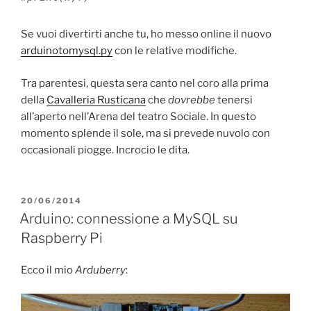
Se vuoi divertirti anche tu, ho messo online il nuovo
arduinotomysql.py
con le relative modifiche.
Tra parentesi, questa sera canto nel coro alla prima
della
Cavalleria Rusticana
che
dovrebbe
tenersi
all’aperto nell’Arena del teatro Sociale. In questo
momento splende il sole, ma si prevede nuvolo con
occasionali piogge. Incrocio le dita.
PUBBLICATO
20/06/2014
IL
Arduino: connessione a MySQL su
Raspberry Pi
Ecco il mio
Arduberry
: