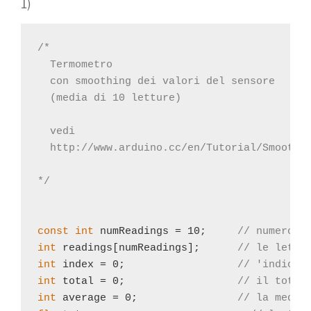
1)
/*
  Termometro 
  con smoothing dei valori del sensore
  (media di 10 letture)
  vedi
  http://www.arduino.cc/en/Tutorial/Smoothi
*/
const
int
 numReadings = 10;     
// numero d
int
 readings[numReadings];      
// le lettu
int
 index = 0;                  
// 'indice 
int
 total = 0;                  
// il total
int
 average = 0;                
// la media