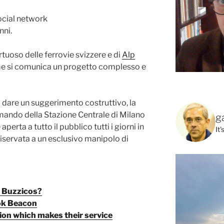
social network
nni.
irtuoso delle ferrovie svizzere e di
Alp
me si comunica un progetto complesso e
 dare un suggerimento costruttivo, la
omando della Stazione Centrale di Milano
g
erta a tutto il pubblico tutti i giorni in
It
n riservata a un esclusivo manipolo di
 Buzzicos?
ook Beacon
ion which makes their service