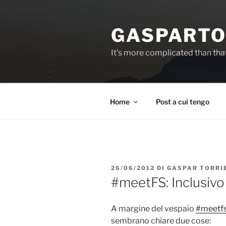
Salta
al
GASPARTO
contenuto
It's more complicated than tha
Home
Post a cui tengo
PUBBLICATO
26/06/2012
DI
GASPAR TORRI
IL
#meetFS: Inclusivo
A margine del vespaio
#meetf
sembrano chiare due cose: