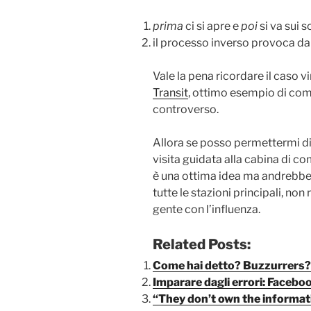
prima
ci si apre e
poi
si va sui 
il processo inverso provoca da
Vale la pena ricordare il caso v
Transit
, ottimo esempio di co
controverso.
Allora se posso permettermi di
visita guidata alla cabina di c
è una ottima idea ma andrebbe ap
tutte le stazioni principali, no
gente con l’influenza.
Related Posts:
Come hai detto? Buzzurrers?
Imparare dagli errori: Faceb
“They don’t own the informat