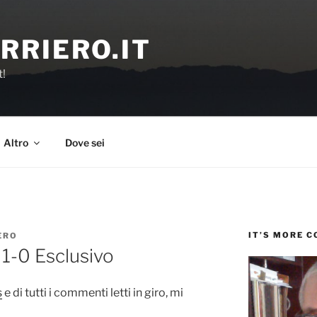
RRIERO.IT
t!
Altro
Dove sei
IT’S MORE 
ERO
 1-0 Esclusivo
s
e di tutti i commenti letti in giro, mi