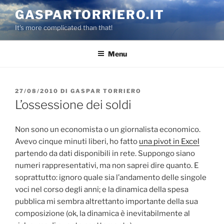
Salta
GASPARTORRIERO.IT
al
It's more complicated than that!
contenuto
Menu
PUBBLICATO
27/08/2010
DI
GASPAR TORRIERO
IL
L’ossessione dei soldi
Non sono un economista o un giornalista economico.
Avevo cinque minuti liberi, ho fatto
una pivot in Excel
partendo da dati disponibili in rete. Suppongo siano
numeri rappresentativi, ma non saprei dire quanto. E
soprattutto: ignoro quale sia l’andamento delle singole
voci nel corso degli anni; e la dinamica della spesa
pubblica mi sembra altrettanto importante della sua
composizione (ok, la dinamica è inevitabilmente al