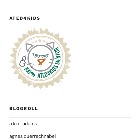
ATED4KIDS
BLOGROLL
a.k.m. adams
agnes duerrschnabel