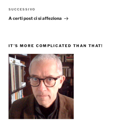
Articolo
SUCCESSIVO
successivo
A certi post ci si affeziona
IT’S MORE COMPLICATED THAN THAT!