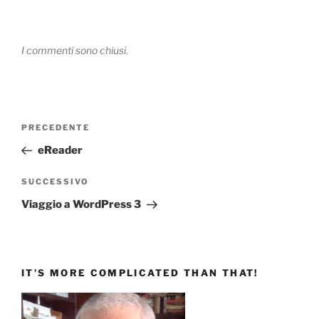
I commenti sono chiusi.
Navigazione
Articolo
PRECEDENTE
articoli
precedente:
eReader
Articolo
SUCCESSIVO
successivo
Viaggio a WordPress 3
IT’S MORE COMPLICATED THAN THAT!