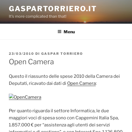
Salta
GASPARTORRIERO.IT
al
It's more complicated than that!
contenuto
Menu
PUBBLICATO
23/03/2010
DI
GASPAR TORRIERO
IL
Open Camera
Questo il riassunto delle spese 2010 della Camera dei
Deputati, ricavato dai dati di
Open Camera
:
Per quanto riguarda il settore Informatica, le due
maggiori voci di spesa sono con Capgemini Italia Spa,
1.857.000 € per “assistenza agli utenti dei servizi