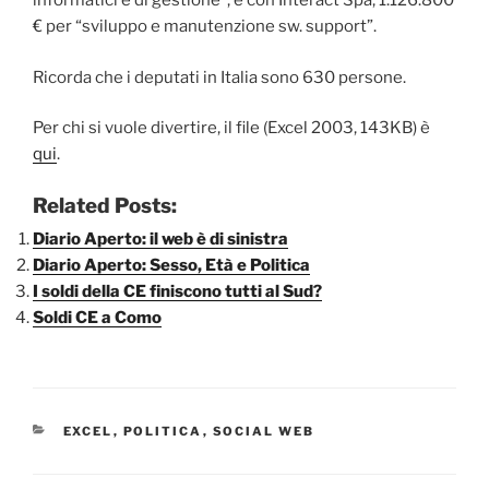
informatici e di gestione”, e con Interact Spa, 1.126.800
€ per “sviluppo e manutenzione sw. support”.
Ricorda che i deputati in Italia sono 630 persone.
Per chi si vuole divertire, il file (Excel 2003, 143KB) è
qui
.
Related Posts:
Diario Aperto: il web è di sinistra
Diario Aperto: Sesso, Età e Politica
I soldi della CE finiscono tutti al Sud?
Soldi CE a Como
CATEGORIE
EXCEL
,
POLITICA
,
SOCIAL WEB