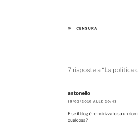
CATEGORIE
CENSURA
7 risposte a “La politica
antonello
15/02/2010 ALLE 20:43
E se il blog è reindirizzato su un domi
qualcosa?