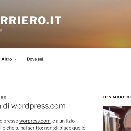
RRIERO.IT
t!
Altro
Dove sei
IT’S MORE 
ERO
ia di wordpress.com
to presso
worpress.com
, e a un tizio
lo che tu hai scritto; non gli piace quello