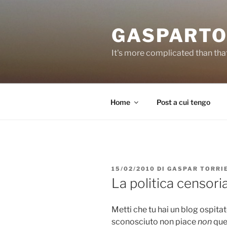
Salta
al
GASPARTO
contenuto
It's more complicated than tha
Home
Post a cui tengo
PUBBLICATO
15/02/2010
DI
GASPAR TORRI
IL
La politica censor
Metti che tu hai un blog ospita
sconosciuto non piace
non
quel