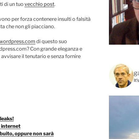
i di un tuo
vecchio post
.
no per forza contenere insulti o falsità
ta che non gli piacciano.
wordpress.com
di questo suo
rdpress.com? Con grande eleganza e
 avvisare il tenutario e senza fornire
g
It
leaks!
 internet
ribuito, oppure non sarà