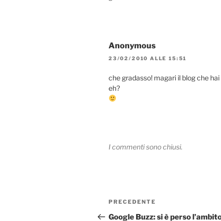
Anonymous
23/02/2010 ALLE 15:51
che gradasso! magari il blog che h
eh?
I commenti sono chiusi.
Navigazione
Articolo
PRECEDENTE
articoli
precedente:
Google Buzz: si è perso l’ambito