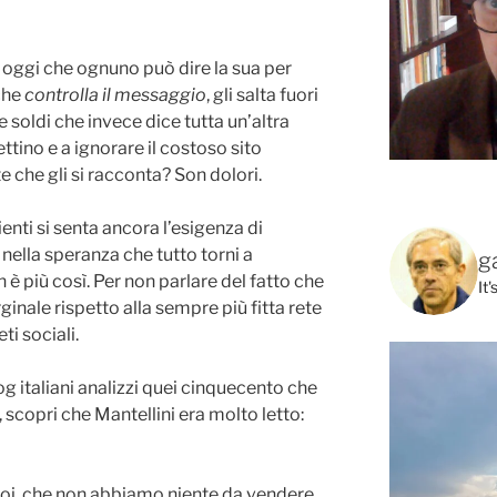
, oggi che ognuno può dire la sua per
che
controlla il messaggio
, gli salta fuori
 soldi che invece dice tutta un’altra
ettino e a ignorare il costoso sito
te che gli si racconta? Son dolori.
enti si senta ancora l’esigenza di
, nella speranza che tutto torni a
g
 più così. Per non parlare del fatto che
It
inale rispetto alla sempre più fitta rete
ti sociali.
log italiani analizzi quei cinquecento che
scopri che Mantellini era molto letto:
noi, che non abbiamo niente da vendere,