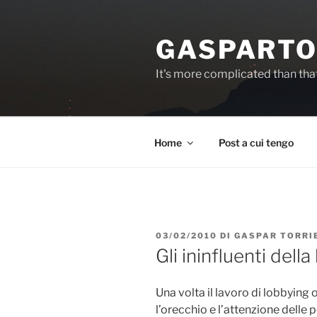
Salta
al
GASPARTO
contenuto
It's more complicated than tha
Home
Post a cui tengo
PUBBLICATO
03/02/2010
DI
GASPAR TORRI
IL
Gli ininfluenti dell
Una volta il lavoro di lobbying 
l’orecchio e l’attenzione delle p