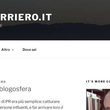
RRIERO.IT
t!
Altro
Dove sei
IT’S MORE 
ERO
a blogosfera
o di PR era più semplice: catturare
ersone influenti, e far arrivare loro
il