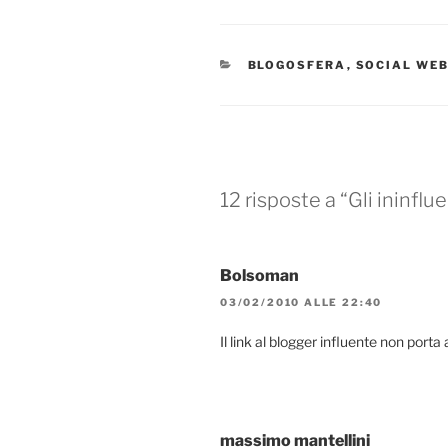
CATEGORIE
BLOGOSFERA
,
SOCIAL WE
12 risposte a “Gli ininflu
Bolsoman
03/02/2010 ALLE 22:40
Il link al blogger influente non porta 
massimo mantellini