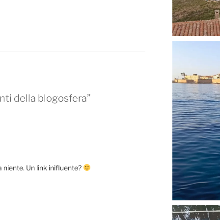
B
enti della blogosfera”
a niente. Un link inifluente?