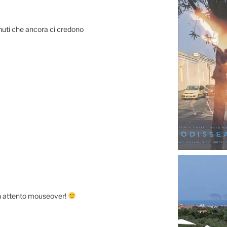
rnuti che ancora ci credono
un attento mouseover!