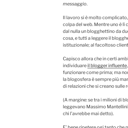
messaggio
.
Il lavoro si è molto complicato
colpa del web. Mentre uno è lì 
dal nulla un blogghettino da due
cosa, e tutti a leggere il bloggh
istituzionale; al facoltoso clien
Capisco allora che in certi ambi
individuare
il blogger influente
funzionare come prima; ma non è
la blogosfera è sempre più marg
di relazioni che si creano sulle re
(A margine: se tra i milioni di b
leggevano Massimo Mantellini, 
chi l’avrebbe mai detto).
E’ bene ripetere ogi tanto che 