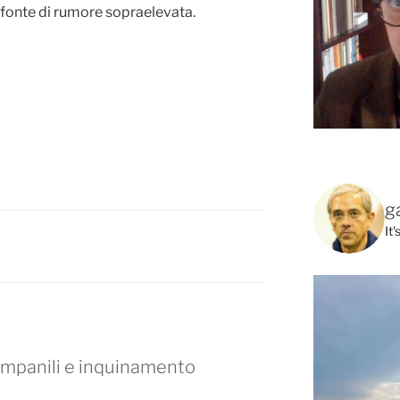
i fonte di rumore sopraelevata.
g
It
campanili e inquinamento