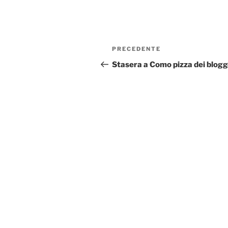
Navigazione
Articolo
PRECEDENTE
articoli
precedente:
Stasera a Como pizza dei blogg