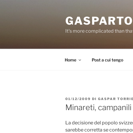
Salta
al
GASPARTO
contenuto
It's more complicated than tha
Home
Post a cui tengo
PUBBLICATO
01/12/2009
DI
GASPAR TORRI
IL
Minareti, campanil
La decisione del popolo svizze
sarebbe corretta se contempor