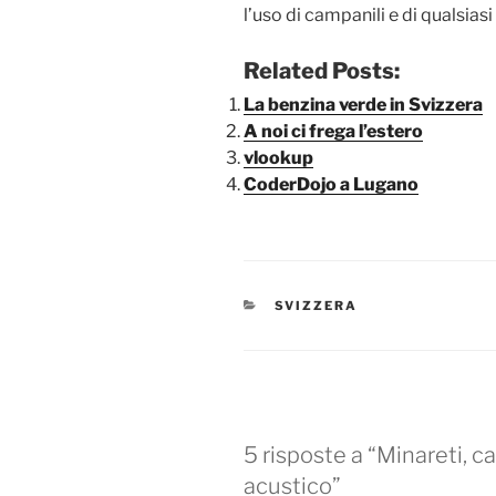
l’uso di campanili e di qualsias
Related Posts:
La benzina verde in Svizzera
A noi ci frega l’estero
vlookup
CoderDojo a Lugano
CATEGORIE
SVIZZERA
5 risposte a “Minareti, 
acustico”