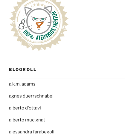
BLOGROLL
a.k.m. adams
agnes duerrschnabel
alberto d'ottavi
alberto mucignat
alessandra farabegoli