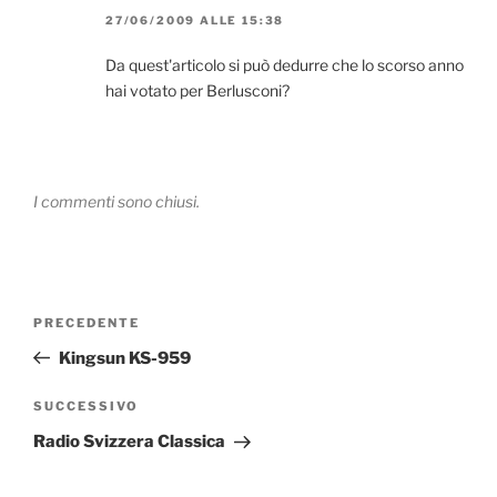
27/06/2009 ALLE 15:38
Da quest'articolo si può dedurre che lo scorso anno
hai votato per Berlusconi?
I commenti sono chiusi.
Navigazione
Articolo
PRECEDENTE
articoli
precedente:
Kingsun KS-959
Articolo
SUCCESSIVO
successivo
Radio Svizzera Classica