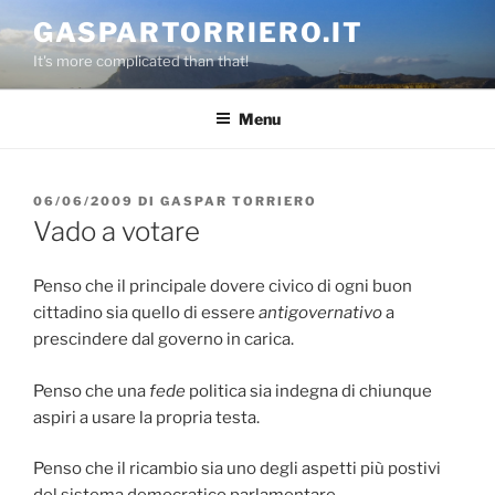
Salta
GASPARTORRIERO.IT
al
It's more complicated than that!
contenuto
Menu
PUBBLICATO
06/06/2009
DI
GASPAR TORRIERO
IL
Vado a votare
Penso che il principale dovere civico di ogni buon
cittadino sia quello di essere
antigovernativo
a
prescindere dal governo in carica.
Penso che una
fede
politica sia indegna di chiunque
aspiri a usare la propria testa.
Penso che il ricambio sia uno degli aspetti più postivi