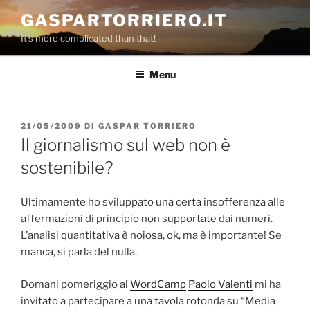
Salta
GASPARTORRIERO.IT
al
It's more complicated than that!
contenuto
Menu
PUBBLICATO
21/05/2009
DI
GASPAR TORRIERO
IL
Il giornalismo sul web non è
sostenibile?
Ultimamente ho sviluppato una certa insofferenza alle
affermazioni di principio non supportate dai numeri.
L’analisi quantitativa è noiosa, ok, ma è importante! Se
manca, si parla del nulla.
Domani pomeriggio al
WordCamp
Paolo Valenti
mi ha
invitato a partecipare a una tavola rotonda su “Media