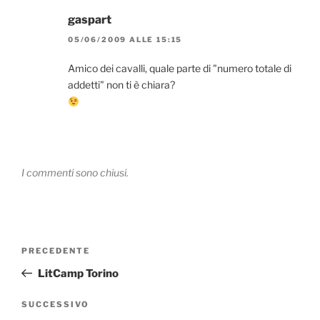
gaspart
05/06/2009 ALLE 15:15
Amico dei cavalli, quale parte di "numero totale di
addetti" non ti è chiara?
I commenti sono chiusi.
Navigazione
Articolo
PRECEDENTE
articoli
precedente:
LitCamp Torino
Articolo
SUCCESSIVO