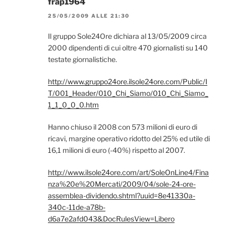
frap1964
25/05/2009 ALLE 21:30
Il gruppo Sole24Ore dichiara al 13/05/2009 circa
2000 dipendenti di cui oltre 470 giornalisti su 140
testate giornalistiche.
http://www.gruppo24ore.ilsole24ore.com/Public/I
T/001_Header/010_Chi_Siamo/010_Chi_Siamo_
1_1_0_0_0.htm
Hanno chiuso il 2008 con 573 milioni di euro di
ricavi, margine operativo ridotto del 25% ed utile di
16,1 milioni di euro (-40%) rispetto al 2007.
http://www.ilsole24ore.com/art/SoleOnLine4/Fina
nza%20e%20Mercati/2009/04/sole-24-ore-
assemblea-dividendo.shtml?uuid=8e41330a-
340c-11de-a78b-
d6a7e2afd043&DocRulesView=Libero