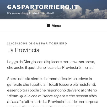
Salta
GASPARTORRIERO.IT
al
It's more complicated than that!
contenuto
Menu
PUBBLICATO
11/03/2009
DI
GASPAR TORRIERO
IL
La Provincia
Leggo da
Giorgio
, con dispiacere ma senza sorpresa,
che anche il quotidiano locale La Provincia è in crisi.
Spero non sia niente di drammatico. Ma credevo in
generale che i quotidiani locali fossero più resistenti,
essendo tra i pochi che rispondono davvero al criterio
“
dimmi quello che mi serve sapere e che nessun altro
mi dice
“; d’altra parte La Provincia include una corposa