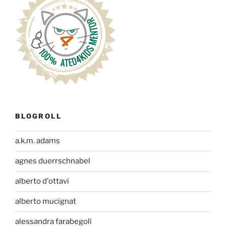
BLOGROLL
a.k.m. adams
agnes duerrschnabel
alberto d'ottavi
alberto mucignat
alessandra farabegoli