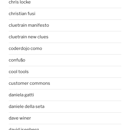
chris locke
christian fusi
cluetrain manifesto
cluetrain new clues
coderdojo como
confu§o
cool tools
customer commons
daniela gatti
daniele della seta
dave winer
david isenberg