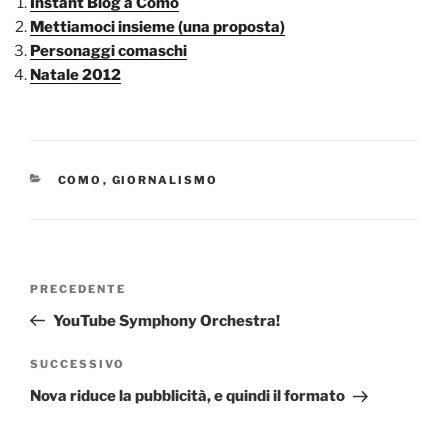
Instant Blog a Como
Mettiamoci insieme (una proposta)
Personaggi comaschi
Natale 2012
CATEGORIE
COMO
,
GIORNALISMO
Navigazione
Articolo
PRECEDENTE
articoli
precedente:
YouTube Symphony Orchestra!
Articolo
SUCCESSIVO
successivo
Nova riduce la pubblicità, e quindi il formato