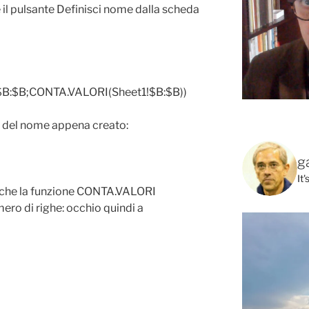
 il pulsante Definisci nome dalla scheda
$B:$B;CONTA.VALORI(Sheet1!$B:$B))
o del nome appena creato:
g
It
a che la funzione CONTA.VALORI
mero di righe: occhio quindi a