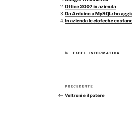
Office 2007 in azienda
Da Arduino a MySQL: ho aggi
In azienda le ciofeche costan
CATEGORIE
EXCEL
,
INFORMATICA
Navigazione
Articolo
PRECEDENTE
articoli
precedente:
Veltroni e il potere