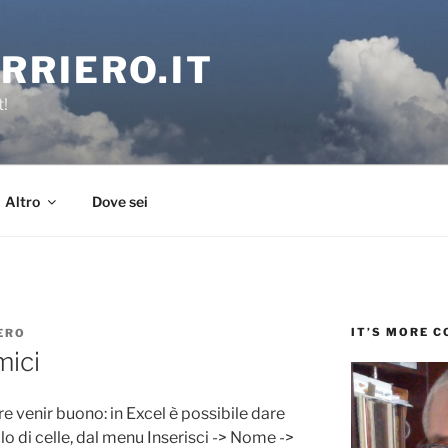
RRIERO.IT
t!
Altro
Dove sei
IT’S MORE 
ERO
mici
 venir buono: in Excel è possibile dare
llo di celle, dal menu Inserisci -> Nome ->