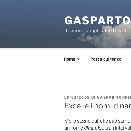
Salta
al
GASPARTO
contenuto
It's more complicated than tha
Home
Post a cui tengo
PUBBLICATO
18/02/2009
DI
GASPAR TORRI
IL
Excel e i nomi dina
Me lo segno qui, che può sempre
un nome
dinamico
a un interva