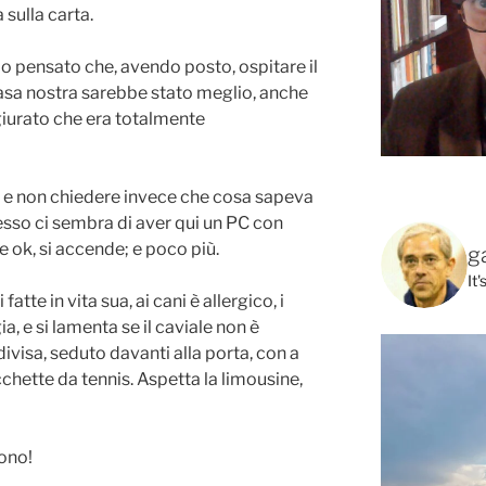
sulla carta.
pensato che, avendo posto, ospitare il
casa nostra sarebbe stato meglio, anche
iurato che era totalmente
rci e non chiedere invece che cosa sapeva
desso ci sembra di aver qui un PC con
ok, si accende; e poco più.
g
It
tte in vita sua, ai cani è allergico, i
, e si lamenta se il caviale non è
divisa, seduto davanti alla porta, con a
cchette da tennis. Aspetta la limousine,
ono!