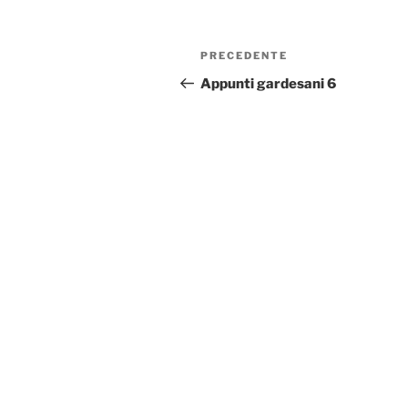
Navigazione
Articolo
PRECEDENTE
articoli
precedente:
Appunti gardesani 6