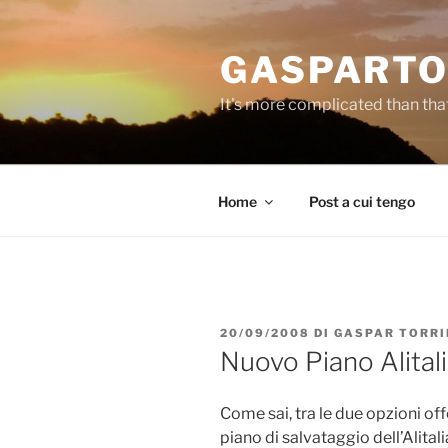
Salta
al
GASPARTO
contenuto
It's more complicated than tha
Home
Post a cui tengo
PUBBLICATO
20/09/2008
DI
GASPAR TORRI
IL
Nuovo Piano Alitalia
Come sai, tra le due opzioni off
piano di salvataggio dell’Alitali