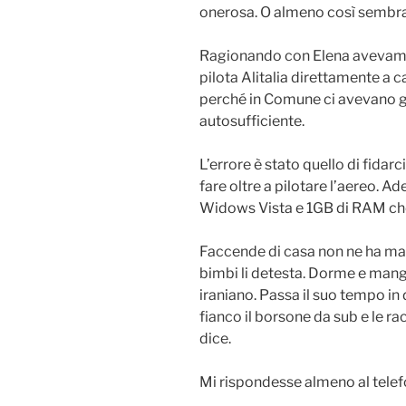
onerosa. O almeno così sembra 
Ragionando con Elena avevamo 
pilota Alitalia direttamente a 
perché in Comune ci avevano g
autosufficiente.
L’errore è stato quello di fida
fare oltre a pilotare l’aereo. A
Widows Vista e 1GB di RAM che 
Faccende di casa non ne ha mai fa
bimbi li detesta. Dorme e mangia
iraniano. Passa il suo tempo in 
fianco il borsone da sub e le ra
dice.
Mi rispondesse almeno al telef