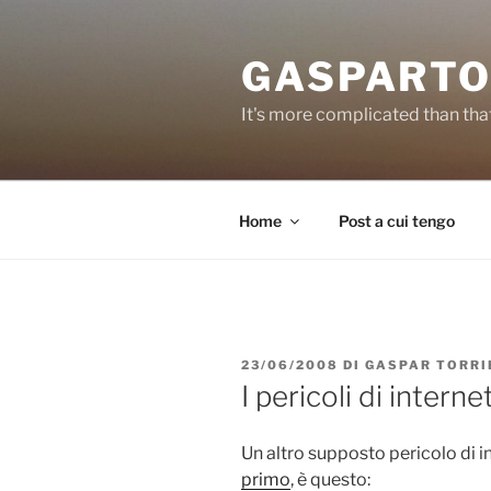
Salta
al
GASPARTO
contenuto
It's more complicated than tha
Home
Post a cui tengo
PUBBLICATO
23/06/2008
DI
GASPAR TORRI
IL
I pericoli di interne
Un altro supposto pericolo di i
primo
, è questo: