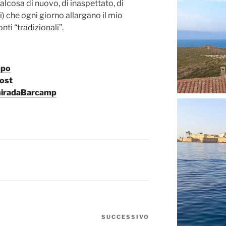
alcosa di nuovo, di inaspettato, di
i) che ogni giorno allargano il mio
nti “tradizionali”.
mpo
post
GhiradaBarcamp
SUCCESSIVO
Articolo