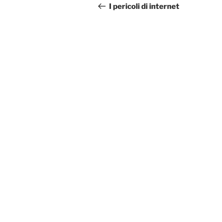
articoli
precedente:
I pericoli di internet