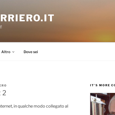
RRIERO.IT
t!
Altro
Dove sei
IT’S MORE 
ERO
t 2
nternet, in qualche modo collegato al