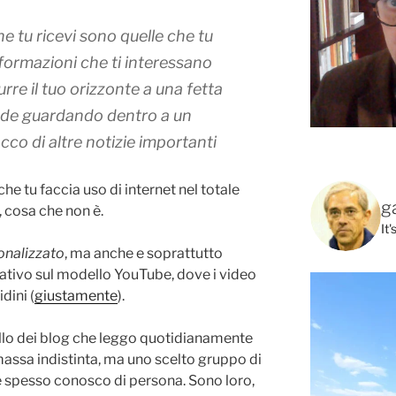
e tu ricevi sono quelle che tu
informazioni che ti interessano
urre il tuo orizzonte a una fetta
ede guardando dentro a un
cco di altre notizie importanti
 tu faccia uso di internet nel totale
g
, cosa che non è.
It
onalizzato
, ma anche e soprattutto
ativo sul modello YouTube, dove i video
idini (
giustamente
).
uello dei blog che leggo quotidianamente
assa indistinta, ma uno scelto gruppo di
 spesso conosco di persona. Sono loro,