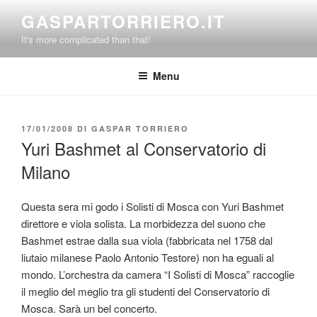
Salta
GASPARTORRIERO.IT
al
It's more complicated than that!
contenuto
Menu
PUBBLICATO
17/01/2008
DI
GASPAR TORRIERO
IL
Yuri Bashmet al Conservatorio di
Milano
Questa sera mi godo i Solisti di Mosca con Yuri Bashmet
direttore e viola solista. La morbidezza del suono che
Bashmet estrae dalla sua viola (fabbricata nel 1758 dal
liutaio milanese Paolo Antonio Testore) non ha eguali al
mondo. L’orchestra da camera “I Solisti di Mosca” raccoglie
il meglio del meglio tra gli studenti del Conservatorio di
Mosca. Sarà un bel concerto.