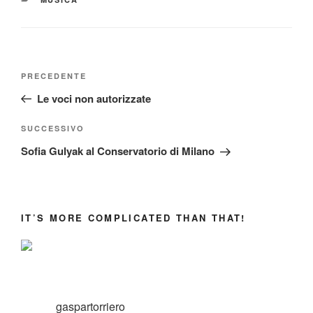
Navigazione
Articolo
PRECEDENTE
articoli
precedente:
Le voci non autorizzate
Articolo
SUCCESSIVO
successivo
Sofia Gulyak al Conservatorio di Milano
IT’S MORE COMPLICATED THAN THAT!
gaspartorriero