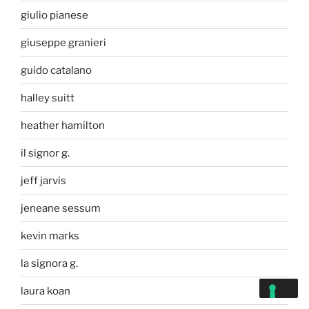
giulio pianese
giuseppe granieri
guido catalano
halley suitt
heather hamilton
il signor g.
jeff jarvis
jeneane sessum
kevin marks
la signora g.
laura koan