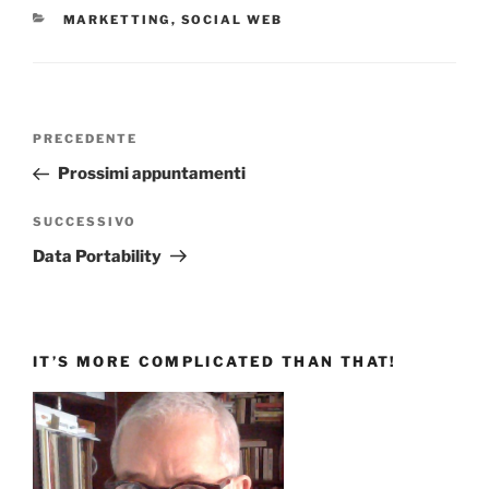
CATEGORIE
MARKETTING
,
SOCIAL WEB
Navigazione
Articolo
PRECEDENTE
articoli
precedente:
Prossimi appuntamenti
Articolo
SUCCESSIVO
successivo
Data Portability
IT’S MORE COMPLICATED THAN THAT!