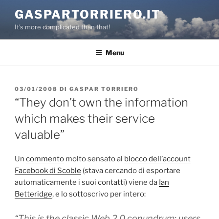
Salta
GASPARTORRIERO.IT
al
It's more complicated than that!
contenuto
Menu
PUBBLICATO
03/01/2008
DI
GASPAR TORRIERO
IL
“They don’t own the information
which makes their service
valuable”
Un
commento
molto sensato al
blocco dell’account
Facebook di Scoble
(stava cercando di esportare
automaticamente i suoi contatti) viene da
Ian
Betteridge
, e lo sottoscrivo per intero:
“This is the classic Web 2.0 conundrum: users