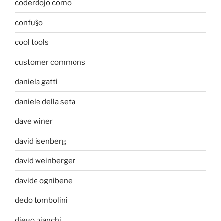
coderdojo como
confu§o
cool tools
customer commons
daniela gatti
daniele della seta
dave winer
david isenberg
david weinberger
davide ognibene
dedo tombolini
diego bianchi