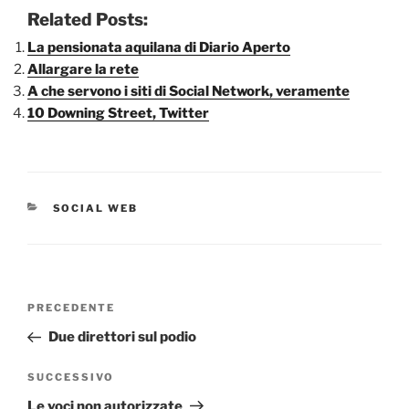
Related Posts:
La pensionata aquilana di Diario Aperto
Allargare la rete
A che servono i siti di Social Network, veramente
10 Downing Street, Twitter
CATEGORIE
SOCIAL WEB
Navigazione
Articolo
PRECEDENTE
articoli
precedente:
Due direttori sul podio
Articolo
SUCCESSIVO
successivo
Le voci non autorizzate