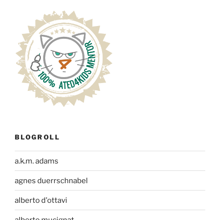
BLOGROLL
a.k.m. adams
agnes duerrschnabel
alberto d'ottavi
alberto mucignat