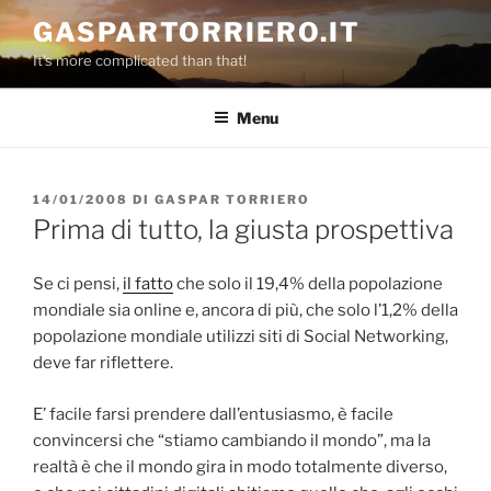
Salta
GASPARTORRIERO.IT
al
It's more complicated than that!
contenuto
Menu
PUBBLICATO
14/01/2008
DI
GASPAR TORRIERO
IL
Prima di tutto, la giusta prospettiva
Se ci pensi,
il fatto
che solo il 19,4% della popolazione
mondiale sia online e, ancora di più, che solo l’1,2% della
popolazione mondiale utilizzi siti di Social Networking,
deve far riflettere.
E’ facile farsi prendere dall’entusiasmo, è facile
convincersi che “stiamo cambiando il mondo”, ma la
realtà è che il mondo gira in modo totalmente diverso,