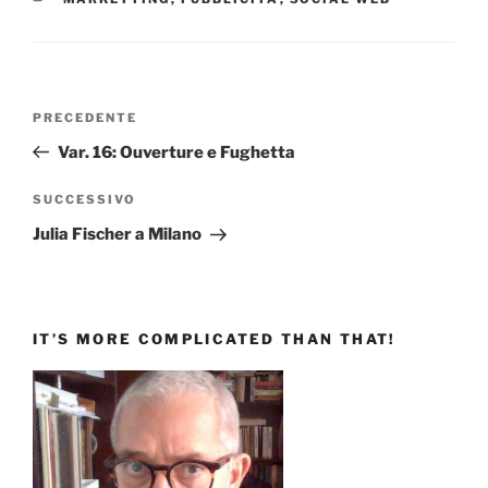
Navigazione
Articolo
PRECEDENTE
articoli
precedente:
Var. 16: Ouverture e Fughetta
Articolo
SUCCESSIVO
successivo
Julia Fischer a Milano
IT’S MORE COMPLICATED THAN THAT!