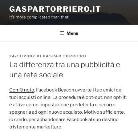
Salta
GASPARTORRIERO.IT
al
It's more complicated than that!
contenuto
Menu
PUBBLICATO
24/11/2007
DI
GASPAR TORRIERO
IL
La differenza tra una pubblicità e
una rete sociale
Com’è noto
, Facebook Beacon avverte i tuo amici dei
tuoi acquisti online. La procedura è opt-out, non opt-it:
è attiva come impostazione predefinita e occorre
spegnerla ad ogni nuovo acquisto. Motivo sufficiente,
io credo, per abbandonare Facebook al suo destino
tristemente markettaro.