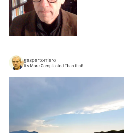
gaspartorriero
It's More Complicated Than that!