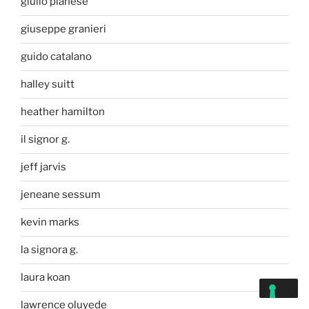
giulio pianese
giuseppe granieri
guido catalano
halley suitt
heather hamilton
il signor g.
jeff jarvis
jeneane sessum
kevin marks
la signora g.
laura koan
lawrence oluyede