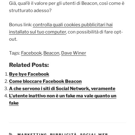
Già, qual’è il valore per gli utenti di Beacon, così come è
strutturato adesso?
Bonus link:
controlla quali cookies pubblicitari hai
installato sul tuo computer
, con possibilità di fare opt-
out.
Tags:
Facebook
,
Beacon
,
Dave Winer
Related Posts:
Bye bye Facebook
Come bloccare Facebook Beacon
A che servono i siti di Social Network, veramente
L’utente inattivo non è un fake ma vale quanto un
fake
CATEGORIE
MARKETTING
,
PUBBLICITÀ
,
SOCIAL WEB