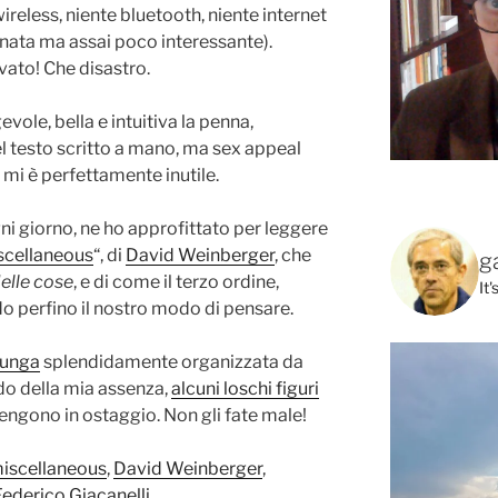
wireless, niente bluetooth, niente internet
onata ma assai poco interessante).
vato! Che disastro.
ole, bella e intuitiva la penna,
l testo scritto a mano, ma sex appeal
 mi è perfettamente inutile.
ni giorno, ne ho approfittato per leggere
iscellaneous
“, di
David Weinberger
, che
g
delle cose
, e di come il terzo ordine,
It
ndo perfino il nostro modo di pensare.
Lunga
splendidamente organizzata da
do della mia assenza,
alcuni loschi figuri
tengono in ostaggio. Non gli fate male!
miscellaneous
,
David Weinberger
,
Federico Giacanelli