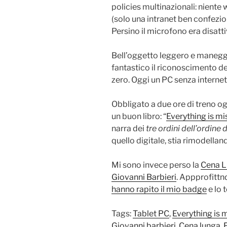
policies multinazionali: niente 
(solo una intranet ben confezi
Persino il microfono era disatti
Bell’oggetto leggero e maneggev
fantastico il riconoscimento de
zero. Oggi un PC senza internet
Obbligato a due ore di treno og
un buon libro: “
Everything is m
narra dei
tre ordini dell’ordine 
quello digitale, stia rimodella
Mi sono invece perso la
Cena 
Giovanni Barbieri
. Appprofittn
hanno rapito il mio badge
e lo 
Tags:
Tablet PC
,
Everything is 
Giovanni barbieri
,
Cena lunga
,