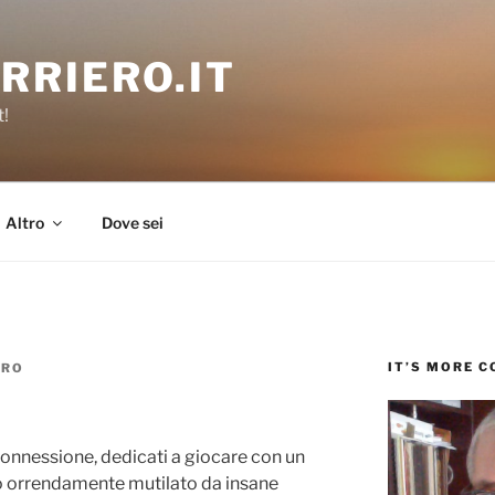
RRIERO.IT
t!
Altro
Dove sei
IT’S MORE 
ERO
connessione, dedicati a giocare con un
o orrendamente mutilato da insane