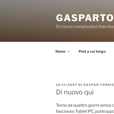
Salta
al
GASPARTO
contenuto
It's more complicated than tha
Home
Post a cui tengo
PUBBLICATO
16/11/2007
DI
GASPAR TORRI
IL
Di nuovo qui
Torno da quattro giorni senza 
fascinoso Tablet PC, purtropp