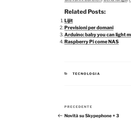
Related Posts:
Lijit
Previsioni per domani
Arduino: baby you can light m
Raspberry Pi come NAS
CATEGORIE
TECNOLOGIA
Navigazione
Articolo
PRECEDENTE
articoli
precedente:
Novità su Skypephone + 3