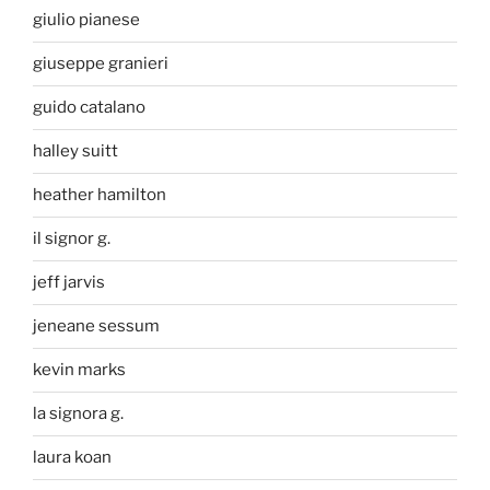
giulio pianese
giuseppe granieri
guido catalano
halley suitt
heather hamilton
il signor g.
jeff jarvis
jeneane sessum
kevin marks
la signora g.
laura koan