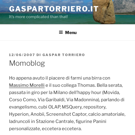
Salta
GASPARTORRIERO.IT
al
It's more complicated than that!
contenuto
Menu
PUBBLICATO
12/06/2007
DI
GASPAR TORRIERO
IL
Momoblog
Ho appena avuto il piacere di farmi una birra con
Massimo Morelli
e il suo collega Thomas. Bella serata,
passata in giro per la Milano dell’happy hour (Movida,
Corso Como, Via Garibaldi, Via Madonnina), parlando di
evangelismo, cubi OLAP, MSQuery, repository,
Hyperion, Anobii, Screenshot Captor, calcio amatoriale,
ladruncoli in Stazione Cantrale, figurine Panini
personalizzate, eccetera eccetera.