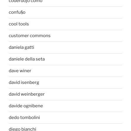
coderdojo como
confu§o
cool tools
customer commons
daniela gatti
daniele della seta
dave winer
david isenberg
david weinberger
davide ognibene
dedo tombolini
diego bianchi