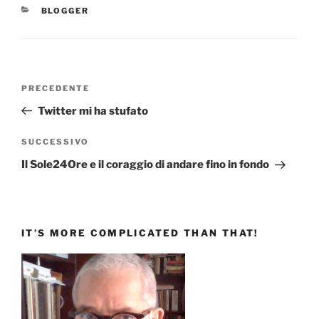
CATEGORIE
BLOGGER
Navigazione
Articolo
PRECEDENTE
articoli
precedente:
Twitter mi ha stufato
Articolo
SUCCESSIVO
successivo
Il Sole24Ore e il coraggio di andare fino in fondo
IT’S MORE COMPLICATED THAN THAT!