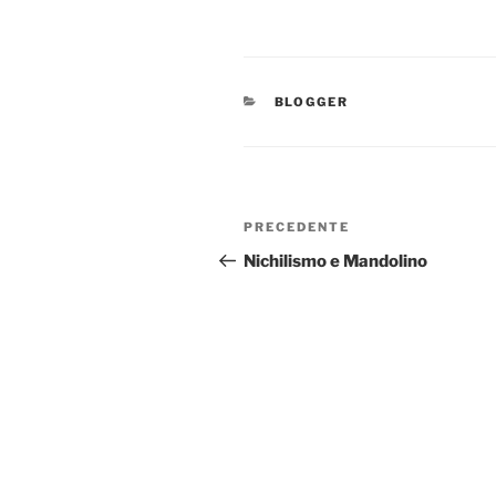
CATEGORIE
BLOGGER
Navigazione
Articolo
PRECEDENTE
articoli
precedente:
Nichilismo e Mandolino