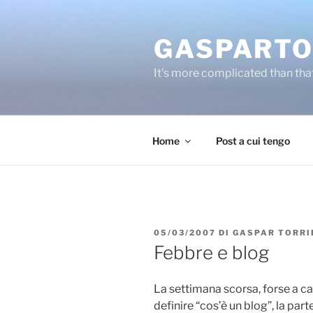
Salta
al
GASPARTO
contenuto
It's more complicated than tha
Home
Post a cui tengo
PUBBLICATO
05/03/2007
DI
GASPAR TORRI
IL
Febbre e blog
La settimana scorsa, forse a ca
definire “cos’è un blog”, la par