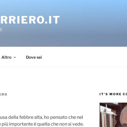
RRIERO.IT
t!
Altro
Dove sei
IT’S MORE 
ERO
usa della febbre alta, ho pensato che nel
te più importante è quella che non si vede.