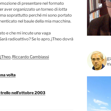
 emozione di presentare nel formato
r aver organizzato un torneo di
lotta
 ma soprattutto perché mi sono portato
enticato nel baule della mia macchina.
to e che mi incute una vaga
Sarà radioattivo? Se lo apro, jTheo dovrà
,
jTheo
,
Riccardo Cambiassi
g
It
una volta
trello nell’ottobre 2003