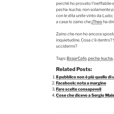
perché ho provato l’ineffabile
pecha-kucha; non solamente pe
con le dita unite
vinto da Ludo;
a casa lo zaino che
jTheo
ha dim
Zaino che non ho ancora sposta
inquietudine. Cosa c’è dentro? 
uccidermi?
Tags:
BzaarCafe
,
pecha-kucha
Related Posts:
Il pubblico non è più quello di 
Facebook: nota a margine
Fare scelte consapevoli
Cose che dicevo a Sergio Mais