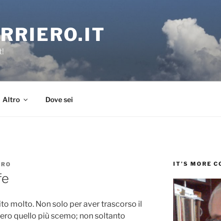
RRIERO.IT
t!
Altro
Dove sei
IT’S MORE 
ERO
fe
hito molto. Non solo per aver trascorso il
 ero quello più scemo; non soltanto