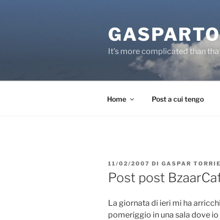
Salta
al
GASPARTO
contenuto
It's more complicated than tha
Home
Post a cui tengo
PUBBLICATO
11/02/2007
DI
GASPAR TORRI
IL
Post post BzaarCa
La giornata di ieri mi ha arricc
pomeriggio in una sala dove io