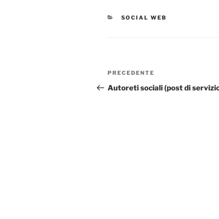
CATEGORIE
SOCIAL WEB
Navigazione
Articolo
PRECEDENTE
articoli
precedente:
Autoreti sociali (post di servizi