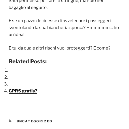
Sarà permesso portare le stringhe, ma solo nel
bagaglio al seguito.
E se un pazzo decidesse di avvelenare i passeggeri
sventolando la sua biancheria sporca? Hmmmmm… ho
un’idea!
E tu, da quale altri rischi vuoi proteggerti? E come?
Related Posts:
GPRS gratis?
CATEGORIE
UNCATEGORIZED