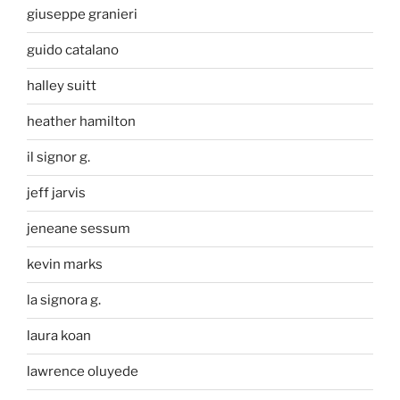
giuseppe granieri
guido catalano
halley suitt
heather hamilton
il signor g.
jeff jarvis
jeneane sessum
kevin marks
la signora g.
laura koan
lawrence oluyede