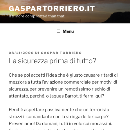
Salta
GASPARTORRIERO.IT
al
It's more complicated than that!
contenuto
Menu
PUBBLICATO
08/11/2006
DI
GASPAR TORRIERO
IL
La sicurezza prima di tutto?
Che se poi accetti l’idea che è giusto causare ritardi di
mezz’ora a tutta l’aviazione commerciale per motivi di
sicurezza, per prevenire un remotissimo rischio di
attentato, perché, o Jaques Barrot, ti fermi qui?
Perché aspettare passivamente che un terrorista
strozzi il comandante con la stringa delle scarpe?
Preveniamo! Da domani, tutti in volo coi mocassini.