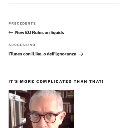
Navigazione
Articolo
PRECEDENTE
articoli
precedente:
New EU Rules on liquids
Articolo
SUCCESSIVO
successivo
iTunes con iLike, o dell’ignoranza
IT’S MORE COMPLICATED THAN THAT!