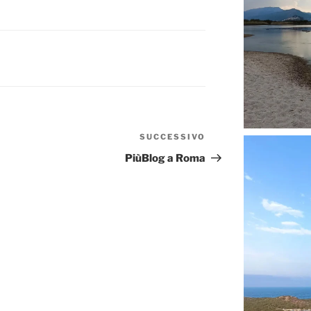
SUCCESSIVO
Articolo
successivo
PiùBlog a Roma