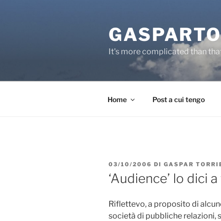
Salta
al
GASPARTO
contenuto
It's more complicated than tha
Home
Post a cui tengo
PUBBLICATO
03/10/2006
DI
GASPAR TORRI
IL
‘Audience’ lo dici a
Riflettevo, a proposito di alcun
società di pubbliche relazioni,