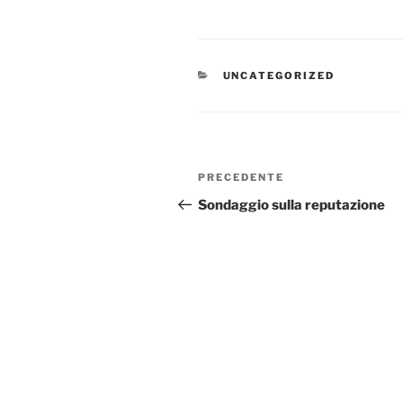
CATEGORIE
UNCATEGORIZED
Navigazione
Articolo
PRECEDENTE
articoli
precedente:
Sondaggio sulla reputazione