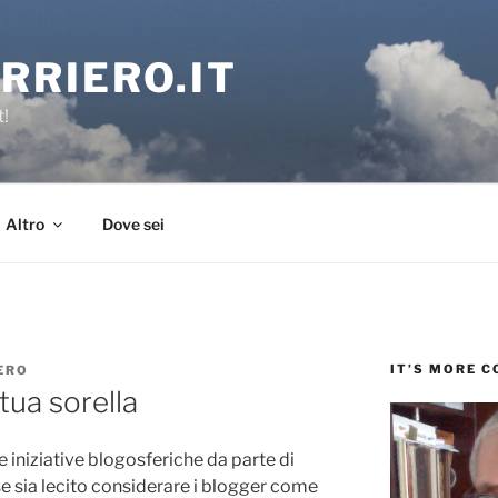
RRIERO.IT
t!
Altro
Dove sei
IT’S MORE 
ERO
 tua sorella
e iniziative blogosferiche da parte di
 se sia lecito considerare i blogger come