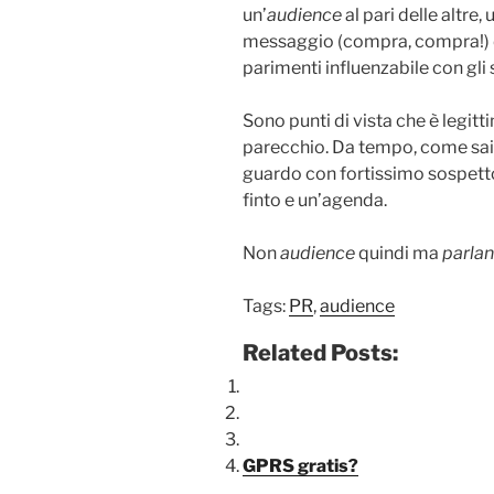
un’
audience
al pari delle altre
messaggio (compra, compra!) da 
parimenti influenzabile con gli 
Sono punti di vista che è legit
parecchio. Da tempo, come sai
guardo con fortissimo sospetto 
finto e un’agenda.
Non
audience
quindi ma
parla
Tags:
PR
,
audience
Related Posts:
GPRS gratis?