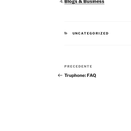
Blogs & Business
CATEGORIE
UNCATEGORIZED
Navigazione
Articolo
PRECEDENTE
articoli
precedente:
Truphone: FAQ