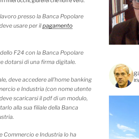
 i miei occhi, giurerei che non è vero.
 lavoro presso la Banca Popolare
deve usare per il
pagamento
odello F24 con la Banca Popolare
 dotarsi di una firma digitale.
g
itale, deve accedere all’home banking
It
ercio e Industria (con nome utente
eve scaricarsi il pdf di un modulo,
arlo alla sua filiale della Banca
stria.
e Commercio e Industria lo ha