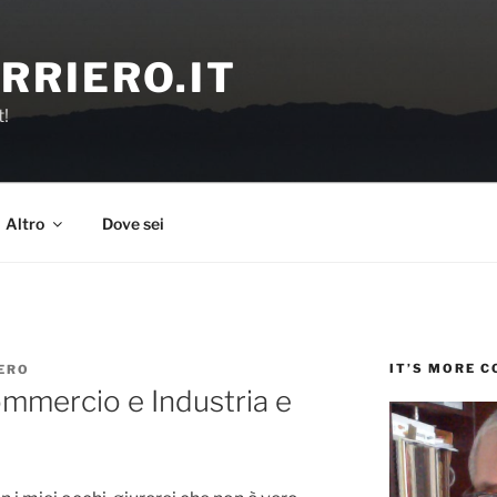
RRIERO.IT
t!
Altro
Dove sei
IT’S MORE 
ERO
mmercio e Industria e