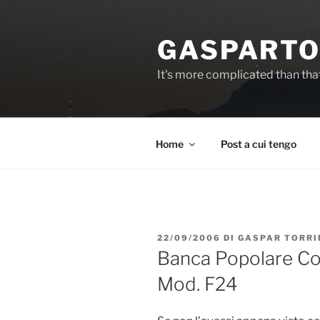
Salta
al
GASPARTO
contenuto
It's more complicated than tha
Home
Post a cui tengo
PUBBLICATO
22/09/2006
DI
GASPAR TORRI
IL
Banca Popolare Co
Mod. F24