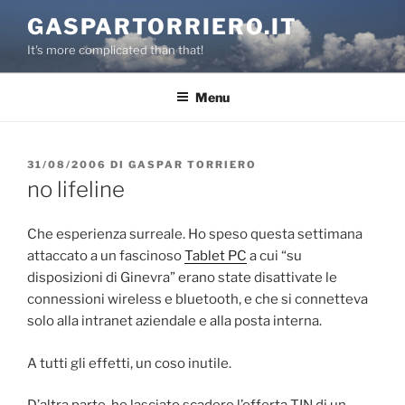
Salta
GASPARTORRIERO.IT
al
It's more complicated than that!
contenuto
Menu
PUBBLICATO
31/08/2006
DI
GASPAR TORRIERO
IL
no lifeline
Che esperienza surreale. Ho speso questa settimana
attaccato a un fascinoso
Tablet PC
a cui “su
disposizioni di Ginevra” erano state disattivate le
connessioni wireless e bluetooth, e che si connetteva
solo alla intranet aziendale e alla posta interna.
A tutti gli effetti, un coso inutile.