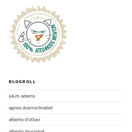
BLOGROLL
a.k.m. adams
agnes duerrschnabel
alberto d'ottavi
alberto mucignat