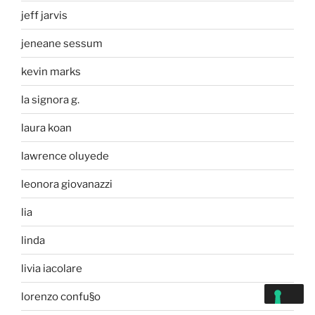
jeff jarvis
jeneane sessum
kevin marks
la signora g.
laura koan
lawrence oluyede
leonora giovanazzi
lia
linda
livia iacolare
lorenzo confu§o