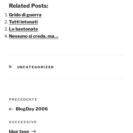
Related Posts:
Grido di guerra
Tutti intonati
Le bastonate
Nessuno si creda, ma…
CATEGORIE
UNCATEGORIZED
Navigazione
Articolo
PRECEDENTE
articoli
precedente:
BlogDay 2006
Articolo
SUCCESSIVO
successivo
blog teso