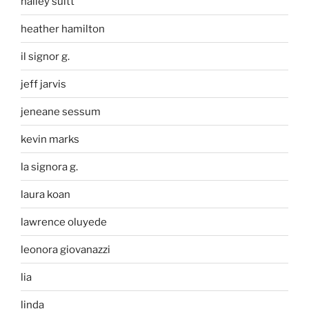
halley suitt
heather hamilton
il signor g.
jeff jarvis
jeneane sessum
kevin marks
la signora g.
laura koan
lawrence oluyede
leonora giovanazzi
lia
linda