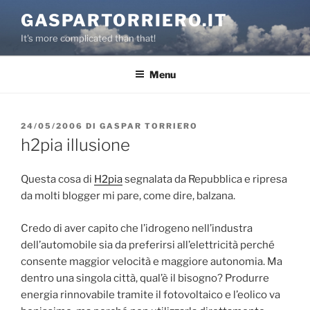
Salta
GASPARTORRIERO.IT
al
It's more complicated than that!
contenuto
Menu
PUBBLICATO
24/05/2006
DI
GASPAR TORRIERO
IL
h2pia illusione
Questa cosa di
H2pia
segnalata da Repubblica e ripresa
da molti blogger mi pare, come dire, balzana.
Credo di aver capito che l’idrogeno nell’industra
dell’automobile sia da preferirsi all’elettricità perché
consente maggior velocità e maggiore autonomia. Ma
dentro una singola città, qual’è il bisogno? Produrre
energia rinnovabile tramite il fotovoltaico e l’eolico va