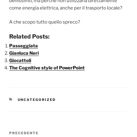
benissimo, ma perché non utilizzarla direttamente
come energia elettrica, anche per il trasporto locale?
A che scopo tutto quello spreco?
Related Posts:
Passeggiata
Gianluca Neri
Giocattoli
The Cognitive style of PowerPoint
CATEGORIE
UNCATEGORIZED
Navigazione
Articolo
PRECEDENTE