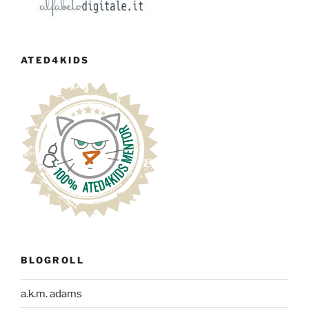
ATED4KIDS
BLOGROLL
a.k.m. adams