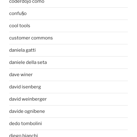
coderdojo como
confu§o
cool tools
customer commons
daniela gatti
daniele della seta
dave winer
david isenberg
david weinberger
davide ognibene
dedo tombolini
diego bianchi