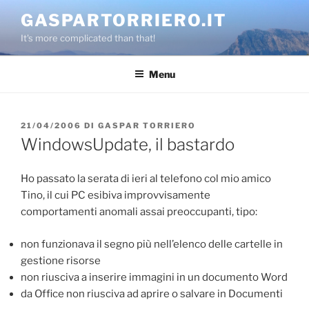
Salta
GASPARTORRIERO.IT
al
It's more complicated than that!
contenuto
Menu
PUBBLICATO
21/04/2006
DI
GASPAR TORRIERO
IL
WindowsUpdate, il bastardo
Ho passato la serata di ieri al telefono col mio amico
Tino, il cui PC esibiva improvvisamente
comportamenti anomali assai preoccupanti, tipo:
non funzionava il segno più nell’elenco delle cartelle in
gestione risorse
non riusciva a inserire immagini in un documento Word
da Office non riusciva ad aprire o salvare in Documenti