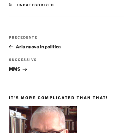
CATEGORIE
UNCATEGORIZED
Navigazione
Articolo
PRECEDENTE
articoli
precedente:
Aria nuova in politica
Articolo
SUCCESSIVO
successivo
MMS
IT’S MORE COMPLICATED THAN THAT!