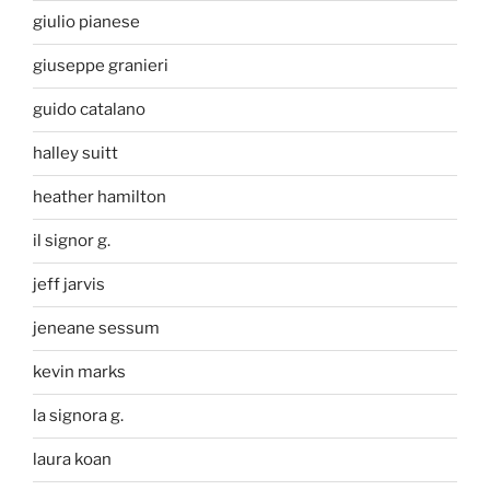
giulio pianese
giuseppe granieri
guido catalano
halley suitt
heather hamilton
il signor g.
jeff jarvis
jeneane sessum
kevin marks
la signora g.
laura koan