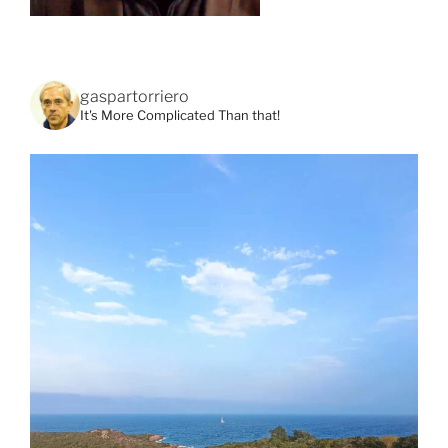
gaspartorriero
It's More Complicated Than that!