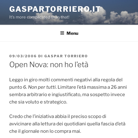
Salta
GASPARTORRIERO.IT
al
It's more complicated than that!
contenuto
Menu
PUBBLICATO
09/03/2006
DI
GASPAR TORRIERO
IL
Open Nova: non ho l’età
Leggo in giro molti commenti negativi alla regola del
punto
6. Non per tutti
. Limitare l’età massima a 26 anni
sembra arbitrario e ingiustificato, ma sospetto invece
che sia voluto e strategico.
Credo che l’iniziativa abbia il preciso scopo di
avvicinare alla lettura dei quotidiani quella fascia d’età
che il giornale non lo compra mai.