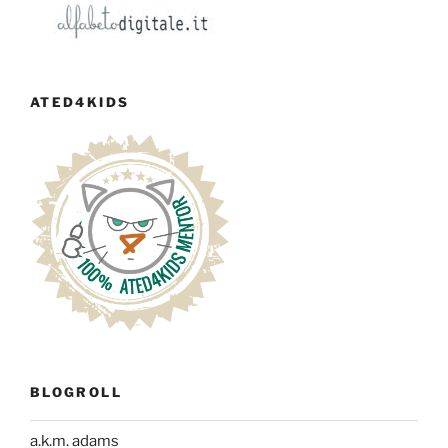
ATED4KIDS
BLOGROLL
a.k.m. adams