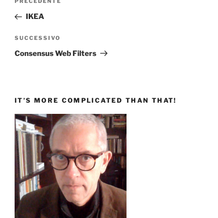
Articolo
PRECEDENTE
articoli
precedente:
IKEA
Articolo
SUCCESSIVO
successivo
Consensus Web Filters
IT’S MORE COMPLICATED THAN THAT!