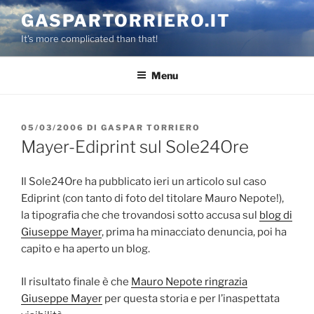
Salta
GASPARTORRIERO.IT
al
It's more complicated than that!
contenuto
Menu
PUBBLICATO
05/03/2006
DI
GASPAR TORRIERO
IL
Mayer-Ediprint sul Sole24Ore
Il Sole24Ore ha pubblicato ieri un articolo sul caso
Ediprint (con tanto di foto del titolare Mauro Nepote!),
la tipografia che che trovandosi sotto accusa sul
blog di
Giuseppe Mayer
, prima ha minacciato denuncia, poi ha
capito e ha aperto un blog.
Il risultato finale è che
Mauro Nepote ringrazia
Giuseppe Mayer
per questa storia e per l’inaspettata