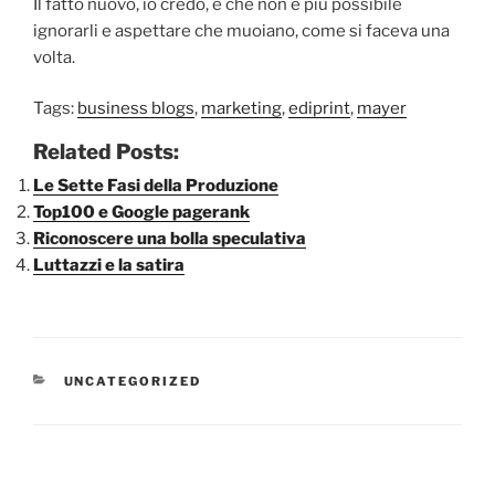
Il fatto nuovo, io credo, è che non è più possibile
ignorarli e aspettare che muoiano, come si faceva una
volta.
Tags:
business blogs
,
marketing
,
ediprint
,
mayer
Related Posts:
Le Sette Fasi della Produzione
Top100 e Google pagerank
Riconoscere una bolla speculativa
Luttazzi e la satira
CATEGORIE
UNCATEGORIZED
Navigazione