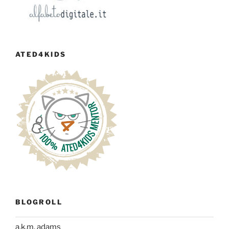
ATED4KIDS
BLOGROLL
a.k.m. adams