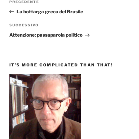
Articolo
PRECEDENTE
articoli
precedente:
La bottarga greca del Brasile
Articolo
SUCCESSIVO
successivo
Attenzione: passaparola politico
IT’S MORE COMPLICATED THAN THAT!