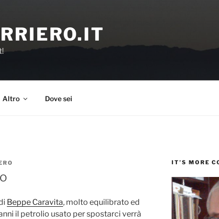
RRIERO.IT
t!
Altro
Dove sei
IT’S MORE 
ERO
no
di
Beppe Caravita
, molto equilibrato ed
anni il petrolio usato per spostarci verrà