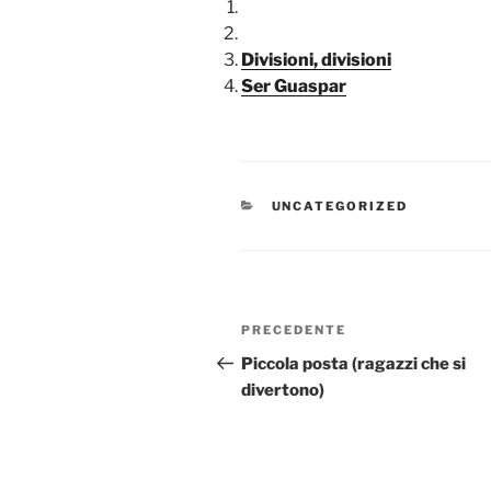
Divisioni, divisioni
Ser Guaspar
CATEGORIE
UNCATEGORIZED
Navigazione
Articolo
PRECEDENTE
articoli
precedente:
Piccola posta (ragazzi che si
divertono)