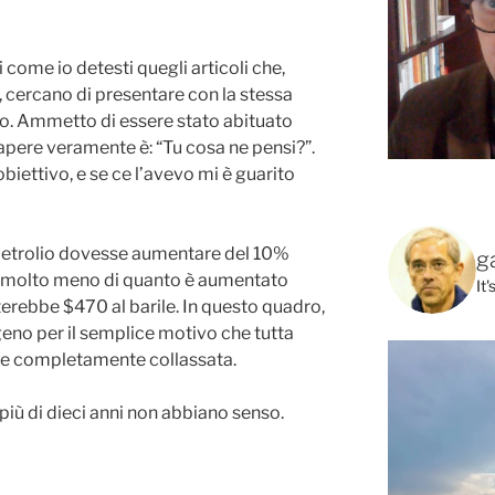
i come io detesti quegli articoli che,
 cercano di presentare con la stessa
ntro. Ammetto di essere stato abituato
apere veramente è: “Tu cosa ne pensi?”.
biettivo, e se ce l’avevo mi è guarito
l petrolio dovesse aumentare del 10%
g
di molto meno di quanto è aumentato
It
erebbe $470 al barile. In questo quadro,
geno per il semplice motivo che tutta
be completamente collassata.
 più di dieci anni non abbiano senso.