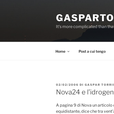
Salta
al
GASPARTO
contenuto
It's more complicated than tha
Home
Post a cui tengo
PUBBLICATO
02/02/2006
DI
GASPAR TORRI
IL
Nova24 e l’idroge
A pagina 9 di Nova un articolo 
equidistante, dice che tra vent’