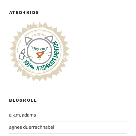
ATED4KIDS
BLOGROLL
a.k.m. adams
agnes duerrschnabel