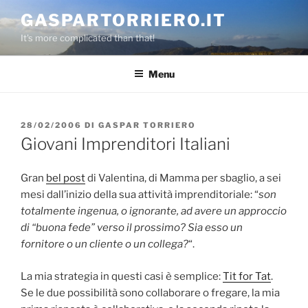
Salta
GASPARTORRIERO.IT
al
It's more complicated than that!
contenuto
Menu
PUBBLICATO
28/02/2006
DI
GASPAR TORRIERO
IL
Giovani Imprenditori Italiani
Gran
bel post
di Valentina, di Mamma per sbaglio, a sei
mesi dall’inizio della sua attività imprenditoriale: “
son
totalmente ingenua, o ignorante, ad avere un approccio
di “buona fede” verso il prossimo? Sia esso un
fornitore o un cliente o un collega?
“.
La mia strategia in questi casi è semplice:
Tit for Tat
.
Se le due possibilità sono collaborare o fregare, la mia