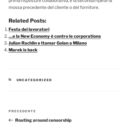
prima risposta è collaborativa, e la seconda ripete la
mossa precedente del cliente o del fornitore.
Related Posts:
Festa dei lavoratori
…e la New Economy è contro le corporations
Julian Rachlin e Itamar Golan a Milano
Marek is back
CATEGORIE
UNCATEGORIZED
Navigazione
Articolo
PRECEDENTE
articoli
precedente:
Routing around censorship