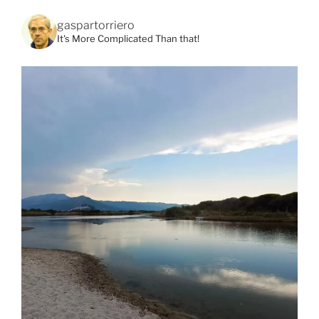
gaspartorriero
It's More Complicated Than that!