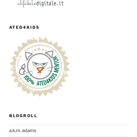
ATED4KIDS
BLOGROLL
a.k.m. adams