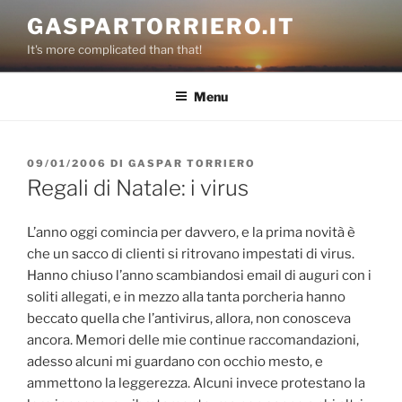
Salta
GASPARTORRIERO.IT
al
It's more complicated than that!
contenuto
Menu
PUBBLICATO
09/01/2006
DI
GASPAR TORRIERO
IL
Regali di Natale: i virus
L’anno oggi comincia per davvero, e la prima novità è
che un sacco di clienti si ritrovano impestati di virus.
Hanno chiuso l’anno scambiandosi email di auguri con i
soliti allegati, e in mezzo alla tanta porcheria hanno
beccato quella che l’antivirus, allora, non conosceva
ancora. Memori delle mie continue raccomandazioni,
adesso alcuni mi guardano con occhio mesto, e
ammettono la leggerezza. Alcuni invece protestano la