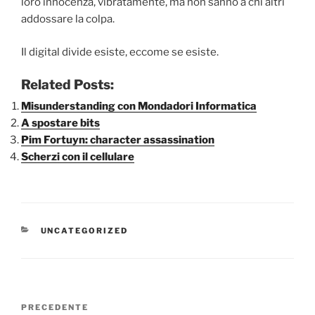
loro innocenza, vibratamente, ma non sanno a chi altri
addossare la colpa.
Il digital divide esiste, eccome se esiste.
Related Posts:
Misunderstanding con Mondadori Informatica
A spostare bits
Pim Fortuyn: character assassination
Scherzi con il cellulare
CATEGORIE
UNCATEGORIZED
Navigazione
Articolo
PRECEDENTE