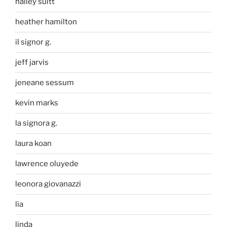
halley suitt
heather hamilton
il signor g.
jeff jarvis
jeneane sessum
kevin marks
la signora g.
laura koan
lawrence oluyede
leonora giovanazzi
lia
linda