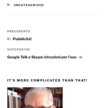
CATEGORIE
UNCATEGORIZED
Navigazione
Articolo
PRECEDENTE
articoli
precedente:
Pubblicità!
Articolo
SUCCESSIVO
successivo
Google Talk e Skype: istruzioni per l’uso
IT’S MORE COMPLICATED THAN THAT!