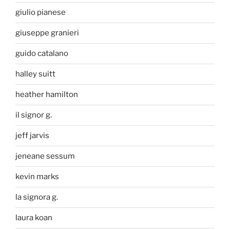
giulio pianese
giuseppe granieri
guido catalano
halley suitt
heather hamilton
il signor g.
jeff jarvis
jeneane sessum
kevin marks
la signora g.
laura koan