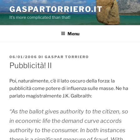
Salta
GASPARTORRIERO.IT
al
It's more complicated than that!
contenuto
Menu
PUBBLICATO
06/01/2006
DI
GASPAR TORRIERO
IL
Pubblicità! II
Poi, naturalmente, c’è il lato oscuro della forza: la
pubblicità come potere di influenza sulle masse. Ne ha
parlato magistralmente J.K. Galbraith:
“As the ballot gives authority to the citizen, so
in economic life the demand curve accords
authority to the consumer.
In both instances
there is a significant measure of fraud
. With