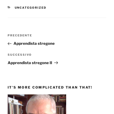
CATEGORIE
UNCATEGORIZED
Navigazione
Articolo
PRECEDENTE
articoli
precedente:
Apprendista stregone
Articolo
SUCCESSIVO
successivo
Apprendista stregone II
IT’S MORE COMPLICATED THAN THAT!