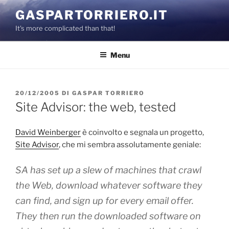
Salta
GASPARTORRIERO.IT
al
It's more complicated than that!
contenuto
Menu
PUBBLICATO
20/12/2005
DI
GASPAR TORRIERO
IL
Site Advisor: the web, tested
David Weinberger
è coinvolto e segnala un progetto,
Site Advisor
, che mi sembra assolutamente geniale:
SA has set up a slew of machines that crawl
the Web, download whatever software they
can find, and sign up for every email offer.
They then run the downloaded software on