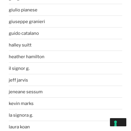
giulio pianese
giuseppe granieri
guido catalano
halley suitt
heather hamilton
il signor g.
jeff jarvis
jeneane sessum
kevin marks
la signora g.
laura koan