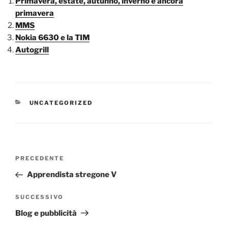
Primavera, estate, autunno, inverno e ancora
primavera
MMS
Nokia 6630 e la TIM
Autogrill
CATEGORIE
UNCATEGORIZED
Navigazione
Articolo
PRECEDENTE
articoli
precedente:
Apprendista stregone V
Articolo
SUCCESSIVO
successivo
Blog e pubblicità