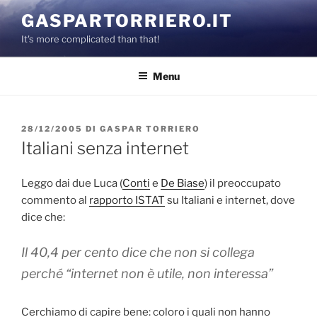
Salta
GASPARTORRIERO.IT
al
It's more complicated than that!
contenuto
Menu
PUBBLICATO
28/12/2005
DI
GASPAR TORRIERO
IL
Italiani senza internet
Leggo dai due Luca (
Conti
e
De Biase
) il preoccupato
commento al
rapporto ISTAT
su Italiani e internet, dove
dice che:
Il 40,4 per cento dice che non si collega
perché “internet non è utile, non interessa”
Cerchiamo di capire bene: coloro i quali non hanno