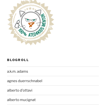
BLOGROLL
a.k.m. adams
agnes duerrschnabel
alberto d'ottavi
alberto mucignat