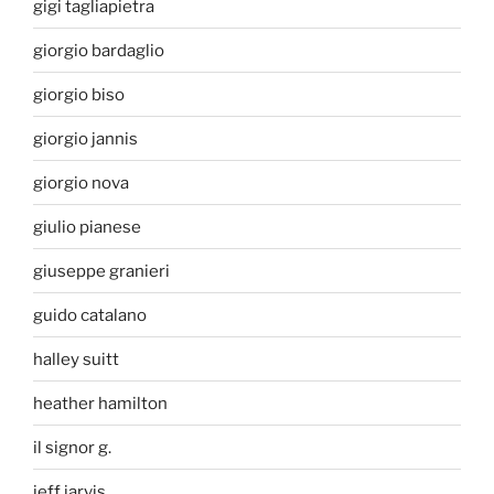
gigi tagliapietra
giorgio bardaglio
giorgio biso
giorgio jannis
giorgio nova
giulio pianese
giuseppe granieri
guido catalano
halley suitt
heather hamilton
il signor g.
jeff jarvis