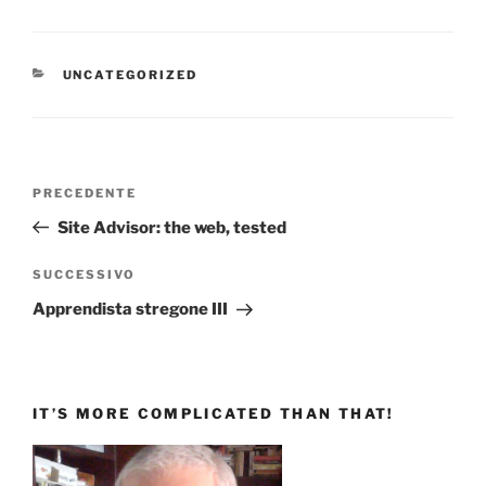
CATEGORIE
UNCATEGORIZED
Navigazione
Articolo
PRECEDENTE
articoli
precedente:
Site Advisor: the web, tested
Articolo
SUCCESSIVO
successivo
Apprendista stregone III
IT’S MORE COMPLICATED THAN THAT!