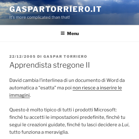
Salta
GASPARTORRIERO.IT
al
It's more complicated than that!
contenuto
Menu
PUBBLICATO
22/12/2005
DI
GASPAR TORRIERO
IL
Apprendista stregone II
David cambia l’interlinea di un documento di Word da
automatica a “esatta” ma poi
non riesce a inserire le
immagini
.
Questo è molto tipico di tutti i prodotti Microsoft:
finché tu accetti le impostazioni predefinite, finché tu
segui le creazioni guidate, finché tu lasci decidere a
Lui
,
tutto funziona a meraviglia.