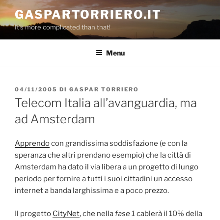
Salta
GASPARTORRIERO.IT
al
It's more complicated than that!
contenuto
Menu
PUBBLICATO
04/11/2005
DI
GASPAR TORRIERO
IL
Telecom Italia all’avanguardia, ma
ad Amsterdam
Apprendo
con grandissima soddisfazione (e con la
speranza che altri prendano esempio) che la città di
Amsterdam ha dato il via libera a un progetto di lungo
periodo per fornire a tutti i suoi cittadini un accesso
internet a banda larghissima e a poco prezzo.
Il progetto
CityNet
, che nella
fase 1
cablerà il 10% della