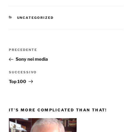
CATEGORIE
UNCATEGORIZED
Navigazione
Articolo
PRECEDENTE
articoli
precedente:
Sony nei media
Articolo
SUCCESSIVO
successivo
Top 100
IT’S MORE COMPLICATED THAN THAT!