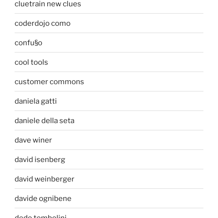
cluetrain new clues
coderdojo como
confu§o
cool tools
customer commons
daniela gatti
daniele della seta
dave winer
david isenberg
david weinberger
davide ognibene
dedo tombolini