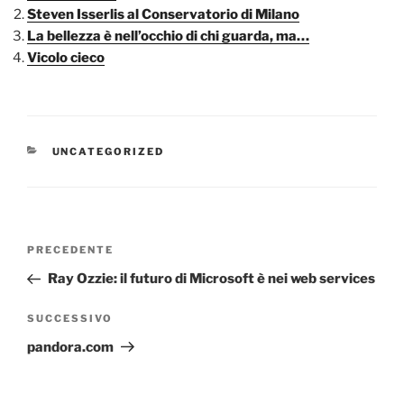
Steven Isserlis al Conservatorio di Milano
La bellezza è nell’occhio di chi guarda, ma…
Vicolo cieco
CATEGORIE
UNCATEGORIZED
Navigazione
Articolo
PRECEDENTE
articoli
precedente:
Ray Ozzie: il futuro di Microsoft è nei web services
Articolo
SUCCESSIVO
successivo
pandora.com