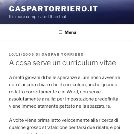
Salta
GASPARTORRIERO.IT
al
It's more complicated than that!
contenuto
Menu
PUBBLICATO
10/11/2005
DI
GASPAR TORRIERO
IL
A cosa serve un curriculum vitae
A molti giovani di belle speranze e luminoso avvenire
non è ancora chiaro che il curriculum, anche quando
redatto correttamente e in Word, non serve
assolutamente a nulla: per impostazione predefinita
viene immediatamente gettato nella spazzatura.
A volte viene prima letto velocemente alla ricerca di
qualche grosso strafalcione per farsi due risate; e poi