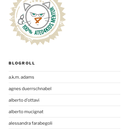
BLOGROLL
a.k.m. adams
agnes duerrschnabel
alberto d'ottavi
alberto mucignat
alessandra farabegoli