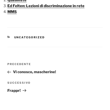
Ed Felten: Lezioni di discriminazione in rete
MMS
CATEGORIE
UNCATEGORIZED
Navigazione
Articolo
PRECEDENTE
articoli
precedente:
Vi conosco, mascherine!
Articolo
SUCCESSIVO
successivo
Frappr!