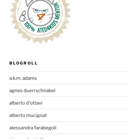
BLOGROLL
a.k.m. adams
agnes duerrschnabel
alberto d'ottavi
alberto mucignat
alessandra farabegoli