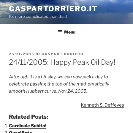
Salta
GASPARTORRIERO.IT
al
It's more complicated than that!
contenuto
Menu
PUBBLICATO
25/11/2005
DI
GASPAR TORRIERO
IL
24/11/2005: Happy Peak Oil Day!
Although it is a bit silly, we can now pick a day to
celebrate passing the top of the mathematically
smooth Hubbert curve: Nov 24, 2005.
Kenneth S. Deffeyes
Related Posts:
Cardinale Subito!
QuasiRete