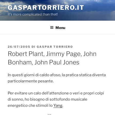
Salta
GASPARTORRIERO.IT
al
It's more complicated than that!
contenuto
Menu
PUBBLICATO
26/07/2005
DI
GASPAR TORRIERO
IL
Robert Plant, Jimmy Page, John
Bonham, John Paul Jones
In questi giorni di caldo afoso, la pratica statica diventa
particolarmente pesante.
Per evitare un calo dell’attenzione o veri e propri colpi
di sonno, ho bisogno di sottofondo musicale
energetico
che stimoli lo
Yang
.