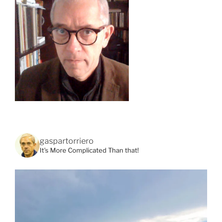
gaspartorriero
It's More Complicated Than that!