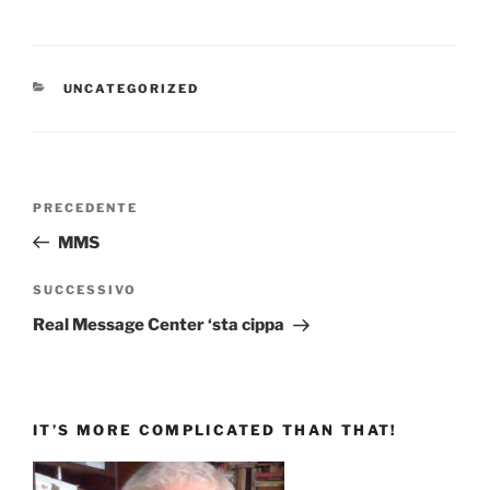
CATEGORIE
UNCATEGORIZED
Navigazione
Articolo
PRECEDENTE
articoli
precedente:
MMS
Articolo
SUCCESSIVO
successivo
Real Message Center ‘sta cippa
IT’S MORE COMPLICATED THAN THAT!