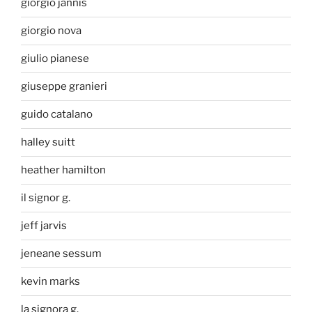
giorgio jannis
giorgio nova
giulio pianese
giuseppe granieri
guido catalano
halley suitt
heather hamilton
il signor g.
jeff jarvis
jeneane sessum
kevin marks
la signora g.