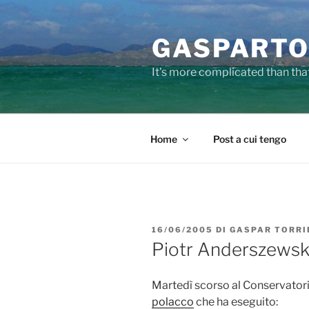
Salta
al
GASPARTO
contenuto
It's more complicated than tha
Home
Post a cui tengo
PUBBLICATO
16/06/2005
DI
GASPAR TORRI
IL
Piotr Anderszewsk
Martedì scorso al Conservatori
polacco
che ha eseguito: