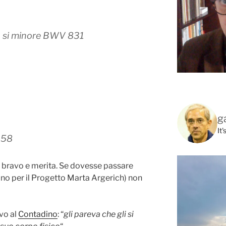
in si minore BWV 831
g
It
. 58
 bravo e merita. Se dovesse passare
gano per il Progetto Marta Argerich) non
vo al
Contadino
: “
gli pareva che gli si