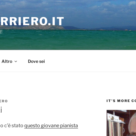
RRIERO.IT
t!
Altro
Dove sei
IT’S MORE 
ERO
i
o c’è stato
questo giovane pianista