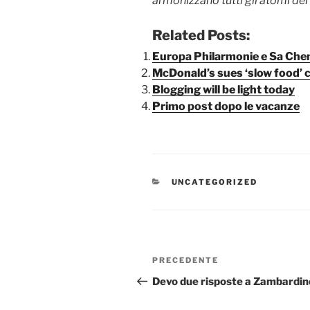
armonizzano tutti gli atomi del
Related Posts:
Europa Philarmonie e Sa Che
McDonald’s sues ‘slow food’ c
Blogging will be light today
Primo post dopo le vacanze
CATEGORIE
UNCATEGORIZED
Navigazione
Articolo
PRECEDENTE
articoli
precedente:
Devo due risposte a Zambardin