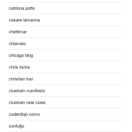
catriona potts
cesare lamanna
chettimar
chiarulez
chicago blog
chris locke
christian fusi
cluetrain manifesto
cluetrain new clues
coderdojo como
confu§o