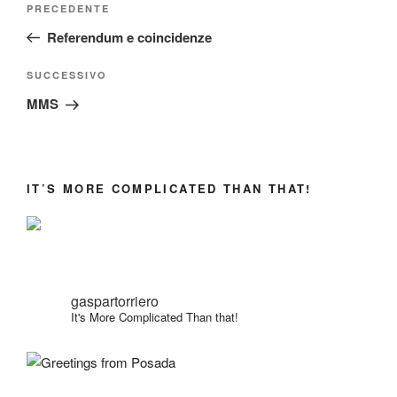
Articolo
PRECEDENTE
articoli
precedente:
Referendum e coincidenze
Articolo
SUCCESSIVO
successivo
MMS
IT’S MORE COMPLICATED THAN THAT!
gaspartorriero
It's More Complicated Than that!