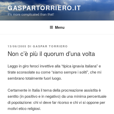
Salta
GASPARTORRIERO.IT
al
It's more complicated than that!
contenuto
Menu
PUBBLICATO
13/06/2005
DI
GASPAR TORRIERO
IL
Non c’è più il quorum d’una volta
Leggo in giro feroci invettive alla “tipica ignavia italiana” e
tirate sconsolate su come “siamo sempre i soliti”, che mi
sembrano totalmente fuori luogo.
Certamente in Italia il tema della procreazione assistita è
sentito (in positivo e in negativo) da una minima percentuale
di popolazione: chi vi deve far ricorso e chi vi si oppone per
motivi etico religiosi.