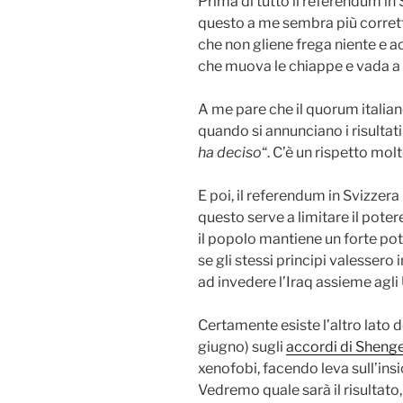
Prima di tutto il referendum in
questo a me sembra più corrett
che non gliene frega niente e acc
che muova le chiappe e vada a 
A me pare che il quorum italiano 
quando si annunciano i risultati
ha deciso
“. C’è un rispetto mol
E poi, il referendum in Svizzer
questo serve a limitare il pote
il popolo mantiene un forte pot
se gli stessi principi valessero
ad invedere l’Iraq assieme agli
Certamente esiste l’altro lato 
giugno) sugli
accordi di Sheng
xenofobi, facendo leva sull’ins
Vedremo quale sarà il risultato,