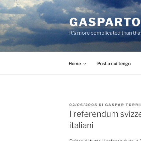
Salta
al
GASPARTO
contenuto
It's more complicated than tha
Home
Post a cui tengo
PUBBLICATO
02/06/2005
DI
GASPAR TORRI
IL
I referendum svizze
italiani