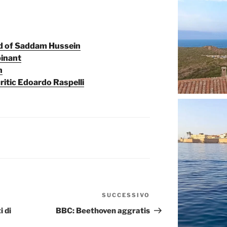
ied of Saddam Hussein
binant
n
ritic Edoardo Raspelli
SUCCESSIVO
Articolo
successivo
i di
BBC: Beethoven aggratis