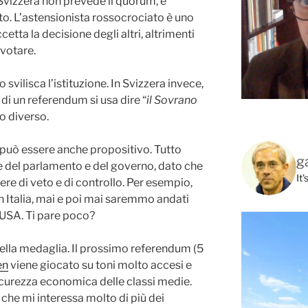
 Svizzera non prevede il quorum, e
o. L’astensionista rossocrociato è uno
etta la decisione degli altri, altrimenti
votare.
svilisca l’istituzione. In Svizzera invece,
 di un referendum si usa dire “
il Sovrano
to diverso.
a può essere anche propositivo. Tutto
g
re del parlamento e del governo, dato che
It
ere di veto e di controllo. Per esempio,
 in Italia, mai e poi mai saremmo andati
 USA. Ti pare poco?
della medaglia. Il prossimo referendum (5
en
viene giocato su toni molto accesi e
icurezza economica delle classi medie.
 che mi interessa molto di più dei