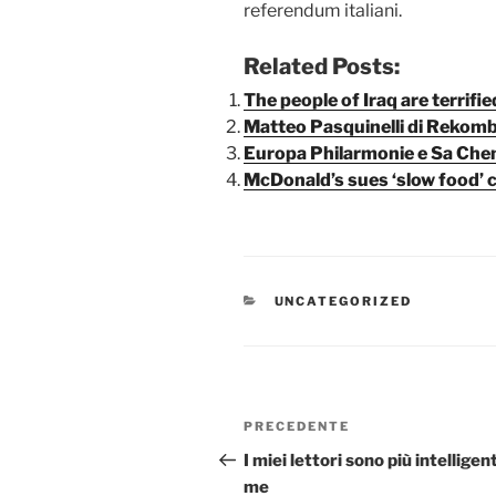
referendum italiani.
Related Posts:
The people of Iraq are terrif
Matteo Pasquinelli di Rekom
Europa Philarmonie e Sa Che
McDonald’s sues ‘slow food’ c
CATEGORIE
UNCATEGORIZED
Navigazione
Articolo
PRECEDENTE
articoli
precedente:
I miei lettori sono più intelligent
me