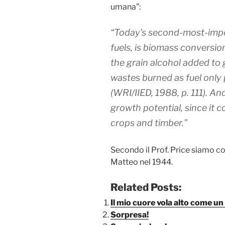
umana”:
“Today’s second-most-impor
fuels, is biomass conversion.
the grain alcohol added to g
wastes burned as fuel only
(WRI/IIED, 1988, p. 111). An
growth potential, since it c
crops and timber.”
Secondo il Prof. Price siamo co
Matteo nel 1944.
Related Posts:
Il mio cuore vola alto come un
Sorpresa!