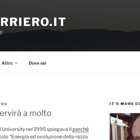
RRIERO.IT
t!
Altro
Dove sei
IT’S MORE 
ERO
servirà a molto
ll University nel 1995 spiegava il
perché
itolo “Energia ed evoluzione della razza