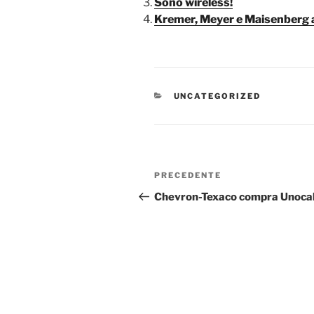
Sono wireless!
Kremer, Meyer e Maisenberg 
CATEGORIE
UNCATEGORIZED
Navigazione
Articolo
PRECEDENTE
articoli
precedente:
Chevron-Texaco compra Unoca