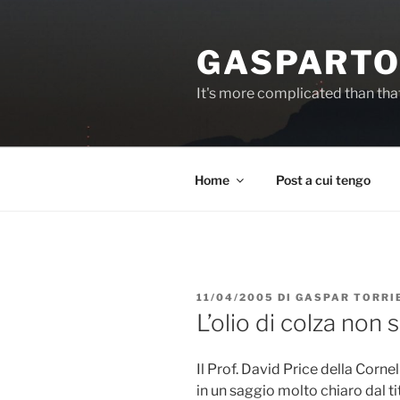
Salta
al
GASPARTO
contenuto
It's more complicated than tha
Home
Post a cui tengo
PUBBLICATO
11/04/2005
DI
GASPAR TORRI
IL
L’olio di colza non 
Il Prof. David Price della Corne
in un saggio molto chiaro dal t