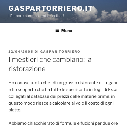
Salta
GASPARTORRIERO.IT
al
It's more complicated than that!
contenuto
Menu
PUBBLICATO
12/04/2005
DI
GASPAR TORRIERO
IL
I mestieri che cambiano: la
ristorazione
Ho conosciuto lo chef di un grosso ristorante di Lugano
e ho scoperto che ha tutte le sue ricette in fogli di Excel
collegati al database dei prezzi delle materie prime: in
questo modo riesce a calcolare al volo il costo di ogni
piatto.
Abbiamo chiacchierato di formule e fuzioni per due ore