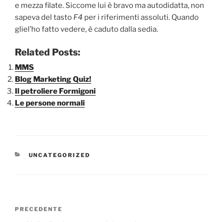
e mezza filate. Siccome lui è bravo ma autodidatta, non
sapeva del tasto
F4
per i riferimenti assoluti. Quando
gliel’ho fatto vedere, è caduto dalla sedia.
Related Posts:
MMS
Blog Marketing Quiz!
Il petroliere Formigoni
Le persone normali
CATEGORIE
UNCATEGORIZED
Navigazione
Articolo
PRECEDENTE
articoli
precedente: