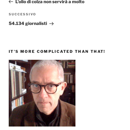
L’olio di colza non servirà a molto
Articolo
SUCCESSIVO
successivo
54.134 giornalisti
IT’S MORE COMPLICATED THAN THAT!