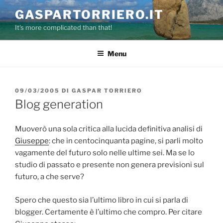
Salta
GASPARTORRIERO.IT
al
It's more complicated than that!
contenuto
Menu
PUBBLICATO
09/03/2005
DI
GASPAR TORRIERO
IL
Blog generation
Muoverò una sola critica alla lucida definitiva analisi di
Giuseppe
: che in centocinquanta pagine, si parli molto
vagamente del futuro solo nelle ultime sei. Ma se lo
studio di passato e presente non genera previsioni sul
futuro, a che serve?
Spero che questo sia l’ultimo libro in cui si parla di
blogger. Certamente è l’ultimo che compro. Per citare