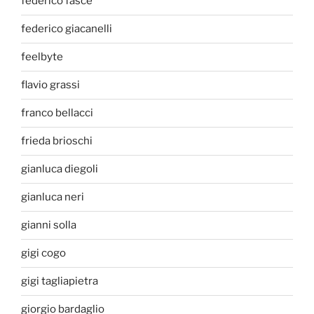
federico fasce
federico giacanelli
feelbyte
flavio grassi
franco bellacci
frieda brioschi
gianluca diegoli
gianluca neri
gianni solla
gigi cogo
gigi tagliapietra
giorgio bardaglio