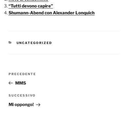
“Tutti devono capire”
Shumann-Abend con Alexander Lonquich
CATEGORIE
UNCATEGORIZED
Navigazione
Articolo
PRECEDENTE
articoli
precedente:
MMS
Articolo
SUCCESSIVO
successivo
Mi oppongo!