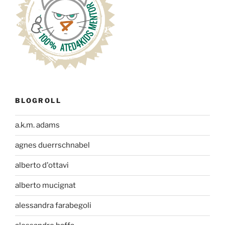
BLOGROLL
a.k.m. adams
agnes duerrschnabel
alberto d'ottavi
alberto mucignat
alessandra farabegoli